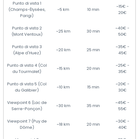
Punto di vista 1
~15€ -
(Champs-Élysées,
~5 km
10 min
20€
Parigi)
Punto di vista 2
~40€ -
~25 km
30 min
(Mont Ventoux)
50€
Punto di vista 3
~35€ -
~20 km
25 min
(Alpe d'Huez)
45€
Punto di vista 4 (Col
~25€ -
~15 km
20 min
du Tourmalet)
35€
Punto di vista 5 (Col
~20€ -
~10 km
15 min
du Galibier)
30€
Viewpoint 6 (Lac de
~45€ -
~30 km
35 min
Serre-Ponçon)
55€
Viewpoint 7 (Puy de
~30€ -
~18 km
20 min
Dôme)
40€