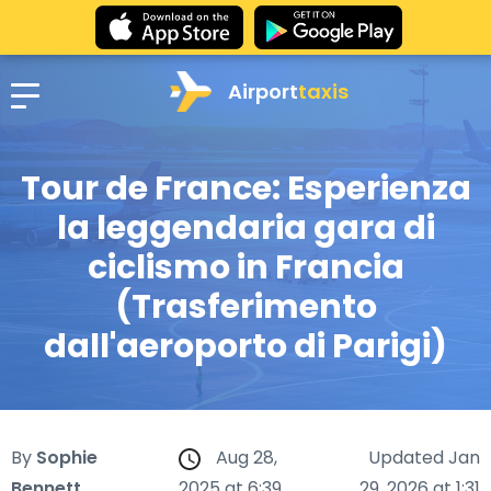
Airport
taxis
Tour de France: Esperienza
la leggendaria gara di
ciclismo in Francia
(Trasferimento
dall'aeroporto di Parigi)
By
Sophie
Aug 28,
Updated Jan
Bennett
2025 at 6:39
29, 2026 at 1:31