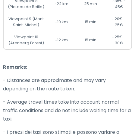
Viewpoint 8
~35€ -
~22 km
25 min
(Plateau de Beille)
45€
Viewpoint 9 (Mont
~20€ -
~10 km
15 min
Saint-Michel)
25€
Viewpoint 10
~25€ -
~12 km
15 min
(Arenberg Forest)
30€
Remarks:
- Distances are approximate and may vary
depending on the route taken.
- Average travel times take into account normal
traffic conditions and do not include waiting time for a
taxi.
- I prezzi dei taxi sono stimati e possono variare a