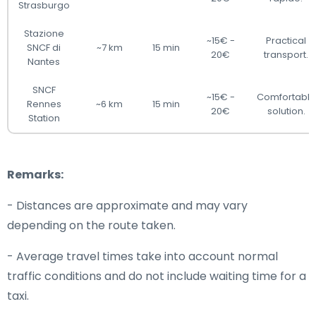
Strasburgo
Stazione
~15€ -
Practical
SNCF di
~7 km
15 min
20€
transport.
Nantes
SNCF
~15€ -
Comfortable
Rennes
~6 km
15 min
20€
solution.
Station
Remarks:
- Distances are approximate and may vary
depending on the route taken.
- Average travel times take into account normal
traffic conditions and do not include waiting time for a
taxi.