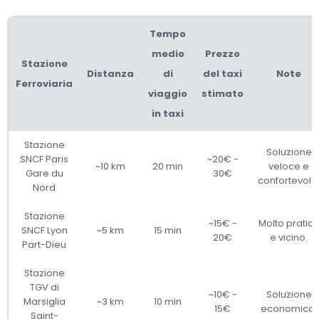
Tempo
medio
Prezzo
Stazione
Distanza
di
del taxi
Note
Ferroviaria
viaggio
stimato
in taxi
Stazione
Soluzione
SNCF Paris
~20€ -
~10 km
20 min
veloce e
Gare du
30€
confortevole
Nord
Stazione
~15€ -
Molto pratic
SNCF Lyon
~5 km
15 min
20€
e vicino.
Part-Dieu
Stazione
TGV di
~10€ -
Soluzione
Marsiglia
~3 km
10 min
15€
economica.
Saint-