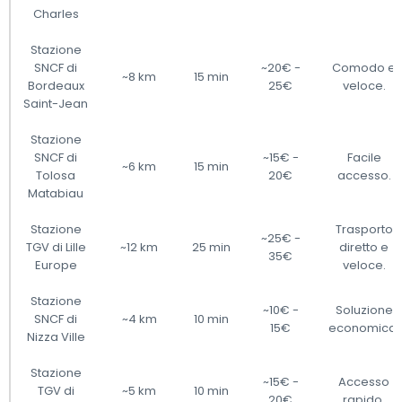
Charles
Stazione
SNCF di
~20€ -
Comodo e
~8 km
15 min
Bordeaux
25€
veloce.
Saint-Jean
Stazione
SNCF di
~15€ -
Facile
~6 km
15 min
Tolosa
20€
accesso.
Matabiau
Stazione
Trasporto
~25€ -
TGV di Lille
~12 km
25 min
diretto e
35€
Europe
veloce.
Stazione
~10€ -
Soluzione
SNCF di
~4 km
10 min
15€
economica.
Nizza Ville
Stazione
~15€ -
Accesso
TGV di
~5 km
10 min
20€
rapido.