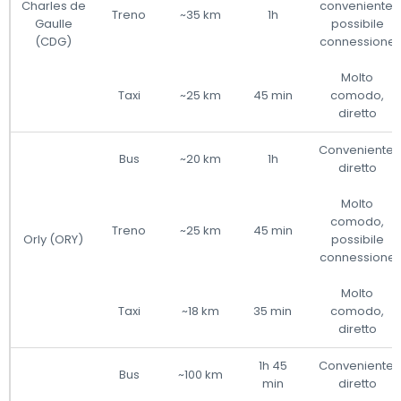
Charles de
conveniente,
Treno
~35 km
1h
Gaulle
possibile
(CDG)
connessione
Molto
Taxi
~25 km
45 min
comodo,
diretto
Conveniente,
Bus
~20 km
1h
diretto
Molto
comodo,
Treno
~25 km
45 min
Orly (ORY)
possibile
connessione
Molto
Taxi
~18 km
35 min
comodo,
diretto
1h 45
Conveniente,
Bus
~100 km
min
diretto