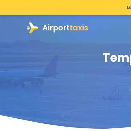
L
Airport
taxis
Temp