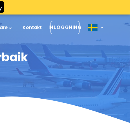
rare
Kontakt
INLOGGNING
rbaik
a