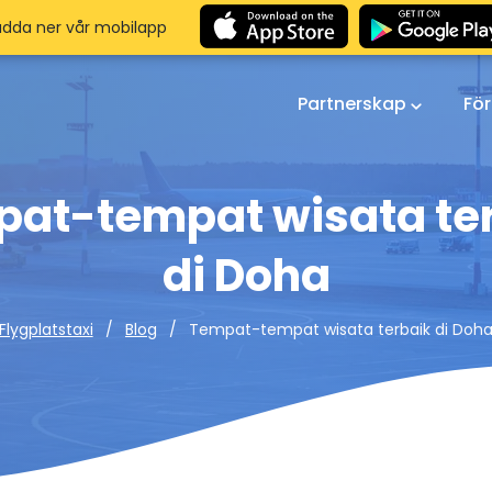
adda ner vår mobilapp
Partnerskap
Fö
at-tempat wisata te
di Doha
Tempat-tempat wisata terbaik di Doh
Flygplatstaxi
Blog