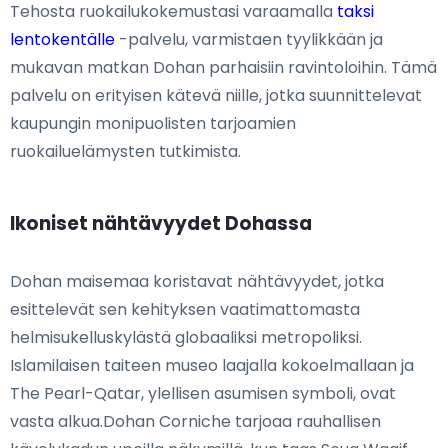
Tehosta ruokailukokemustasi varaamalla
taksi
lentokentälle
-palvelu, varmistaen tyylikkään ja
mukavan matkan Dohan parhaisiin ravintoloihin. Tämä
palvelu on erityisen kätevä niille, jotka suunnittelevat
kaupungin monipuolisten tarjoamien
ruokailuelämysten tutkimista.
Ikoniset nähtävyydet Dohassa
Dohan maisemaa koristavat nähtävyydet, jotka
esittelevät sen kehityksen vaatimattomasta
helmisukelluskylästä globaaliksi metropoliksi.
Islamilaisen taiteen museo laajalla kokoelmallaan ja
The Pearl-Qatar, ylellisen asumisen symboli, ovat
vasta alkua.Dohan Corniche tarjoaa rauhallisen