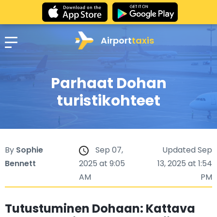
Airport
taxis
Parhaat Dohan
turistikohteet
By
Sophie
Sep 07,
Updated Sep
Bennett
2025 at 9:05
13, 2025 at 1:54
AM
PM
Tutustuminen Dohaan: Kattava