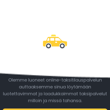
Ole mukana
Olemme luoneet online-taksitilauspalvelun
auttaaksemme sinua löytämään
luotettavimmat ja laadukkaimmat taksipalvelut
milloin ja missä tahansa.