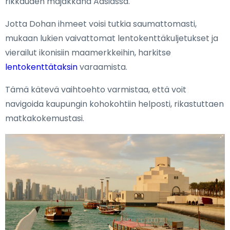
rikkauden majakkana Aasiassa.
Jotta Dohan ihmeet voisi tutkia saumattomasti,
mukaan lukien vaivattomat lentokenttäkuljetukset ja
vierailut ikonisiin maamerkkeihin, harkitse
lentokenttätaksin
varaamista.
Tämä kätevä vaihtoehto varmistaa, että voit
navigoida kaupungin kohokohtiin helposti, rikastuttaen
matkakokemustasi.