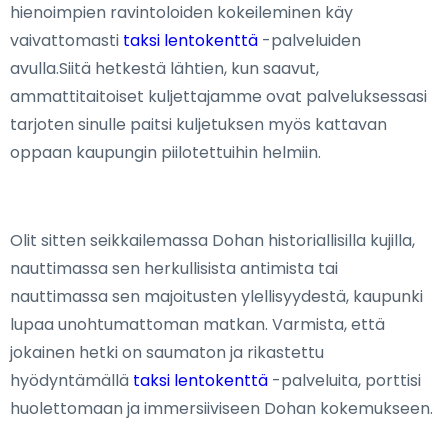
hienoimpien ravintoloiden kokeileminen käy
vaivattomasti
taksi lentokenttä
-palveluiden
avulla.Siitä hetkestä lähtien, kun saavut,
ammattitaitoiset kuljettajamme ovat palveluksessasi
tarjoten sinulle paitsi kuljetuksen myös kattavan
oppaan kaupungin piilotettuihin helmiin.
Olit sitten seikkailemassa Dohan historiallisilla kujilla,
nauttimassa sen herkullisista antimista tai
nauttimassa sen majoitusten ylellisyydestä, kaupunki
lupaa unohtumattoman matkan. Varmista, että
jokainen hetki on saumaton ja rikastettu
hyödyntämällä
taksi lentokenttä
-palveluita, porttisi
huolettomaan ja immersiiviseen Dohan kokemukseen.