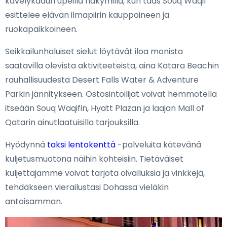
kävelykadun upeilla näkymillä, kun taas Souq Waqif
esittelee elävän ilmapiirin kauppoineen ja
ruokapaikkoineen.
Seikkailunhaluiset sielut löytävät iloa monista
saatavilla olevista aktiviteeteista, aina Katara Beachin
rauhallisuudesta Desert Falls Water & Adventure
Parkin jännitykseen. Ostosintoilijat voivat hemmotella
itseään Souq Waqifin, Hyatt Plazan ja laajan Mall of
Qatarin ainutlaatuisilla tarjouksilla.
Hyödynnä
taksi lentokenttä
-palveluita kätevänä
kuljetusmuotona näihin kohteisiin. Tietäväiset
kuljettajamme voivat tarjota oivalluksia ja vinkkejä,
tehdäkseen vierailustasi Dohassa vieläkin
antoisamman.