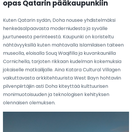
opas Qatarin pääkaupunkiin
Kuten Qatarin sydän, Doha nousee yhdistelmäksi
henkeäsalpaavasta moderniudesta ja syvälle
juurtuneesta perinteestä. Kaupunki on koristeltu
nähtävyyksillä kuten mahtavalla Islamilaisen taiteen
museolla, eloisalla Souq Waqifilla ja kuvankauniilla
Cornichella, tarjoten rikkaan kudelman kokemuksia
jokaiselle matkailijalle. Aina Katara Cultural Villagen
vaikuttavasta arkkitehtuurista West Bayn hohtaviin
pilvenpiirtäjiin asti Doha kiteyttää kulttuurisen
monimuotoisuuden ja teknologisen kehityksen
olennaisen olemuksen.