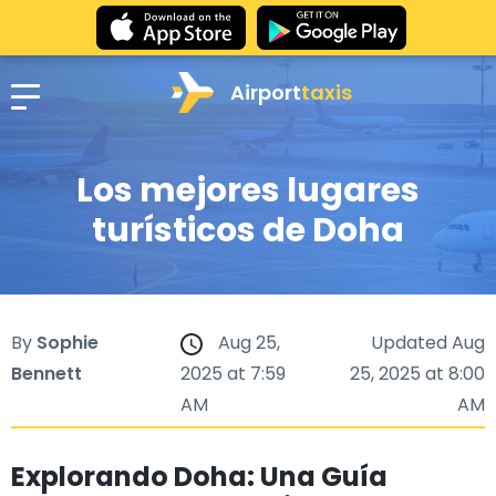
Airport
taxis
Los mejores lugares
turísticos de Doha
By
Sophie
Aug 25,
Updated Aug
Bennett
2025 at 7:59
25, 2025 at 8:00
AM
AM
Explorando Doha: Una Guía