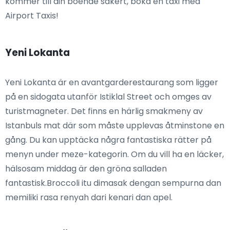
kommer till din boende säkert, boka en taxi med
Airport Taxis!
Yeni Lokanta
Yeni Lokanta är en avantgarderestaurang som ligger
på en sidogata utanför Istiklal Street och omges av
turistmagneter. Det finns en härlig smakmeny av
Istanbuls mat där som måste upplevas åtminstone en
gång. Du kan upptäcka några fantastiska rätter på
menyn under meze-kategorin. Om du vill ha en läcker,
hälsosam middag är den gröna salladen
fantastisk.Broccoli itu dimasak dengan sempurna dan
memiliki rasa renyah dari kenari dan apel.