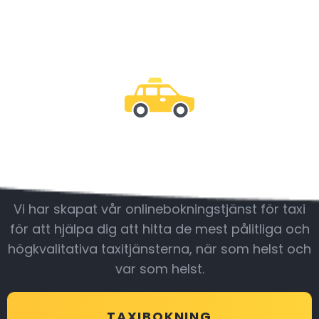
Var med oss
Vi har skapat vår onlinebokningstjänst för taxi
för att hjälpa dig att hitta de mest pålitliga och
högkvalitativa taxitjänsterna, när som helst och
var som helst.
TAXIBOKNING