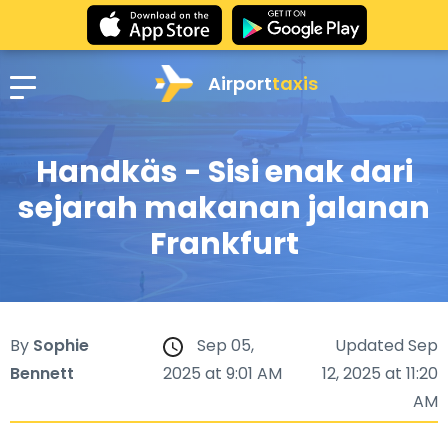
Airport
taxis
Handkäs - Sisi enak dari
sejarah makanan jalanan
Frankfurt
By
Sophie
Sep 05,
Updated Sep
Bennett
2025 at 9:01 AM
12, 2025 at 11:20
AM