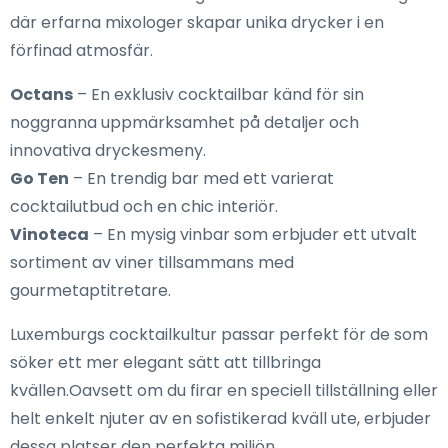
där erfarna mixologer skapar unika drycker i en
förfinad atmosfär.
Octans
– En exklusiv cocktailbar känd för sin
noggranna uppmärksamhet på detaljer och
innovativa dryckesmeny.
Go Ten
– En trendig bar med ett varierat
cocktailutbud och en chic interiör.
Vinoteca
– En mysig vinbar som erbjuder ett utvalt
sortiment av viner tillsammans med
gourmetaptitretare.
Luxemburgs cocktailkultur passar perfekt för de som
söker ett mer elegant sätt att tillbringa
kvällen.Oavsett om du firar en speciell tillställning eller
helt enkelt njuter av en sofistikerad kväll ute, erbjuder
dessa platser den perfekta miljön.