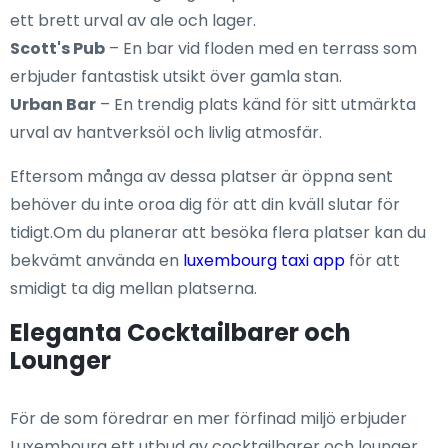
ett brett urval av ale och lager.
Scott's Pub
– En bar vid floden med en terrass som
erbjuder fantastisk utsikt över gamla stan.
Urban Bar
– En trendig plats känd för sitt utmärkta
urval av hantverksöl och livlig atmosfär.
Eftersom många av dessa platser är öppna sent
behöver du inte oroa dig för att din kväll slutar för
tidigt.Om du planerar att besöka flera platser kan du
bekvämt använda en
luxembourg taxi app
för att
smidigt ta dig mellan platserna.
Eleganta Cocktailbarer och
Lounger
För de som föredrar en mer förfinad miljö erbjuder
Luxembourg ett utbud av cocktailbarer och lounger