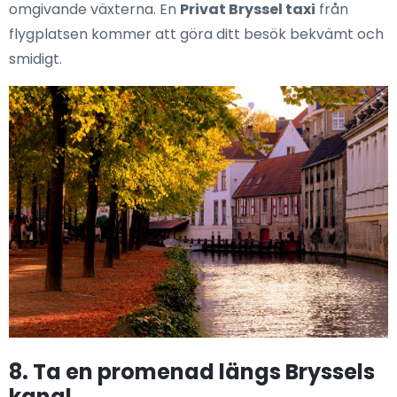
omgivande växterna. En
Privat Bryssel taxi
från
flygplatsen kommer att göra ditt besök bekvämt och
smidigt.
8. Ta en promenad längs Bryssels
kanal