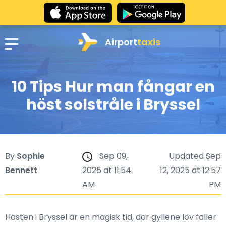
Airport
taxis
10 Tips Hur man fångar en
höst solstråle i Bryssel
By
Sophie
Sep 09,
Updated Sep
Bennett
2025 at 11:54
12, 2025 at 12:57
AM
PM
Hösten i Bryssel är en magisk tid, där gyllene löv faller