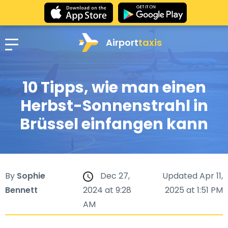
Airport
taxis
10 Tipps, wie man einen
Herbst-Sonnenstrahl in
Brüssel einfangen kann
By
Sophie
Dec 27,
Updated Apr 11,
Bennett
2024 at 9:28
2025 at 1:51 PM
AM