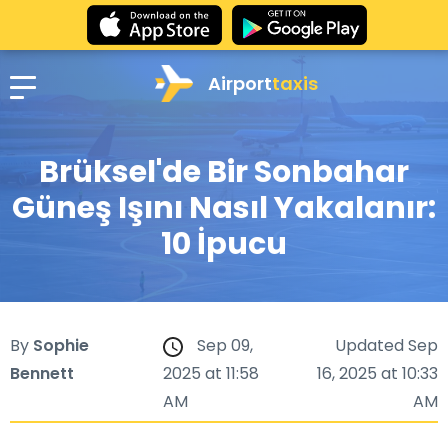
Airport
taxis
Brüksel'de Bir Sonbahar
Güneş Işını Nasıl Yakalanır:
10 İpucu
By
Sophie
Sep 09,
Updated Sep
Bennett
2025 at 11:58
16, 2025 at 10:33
AM
AM