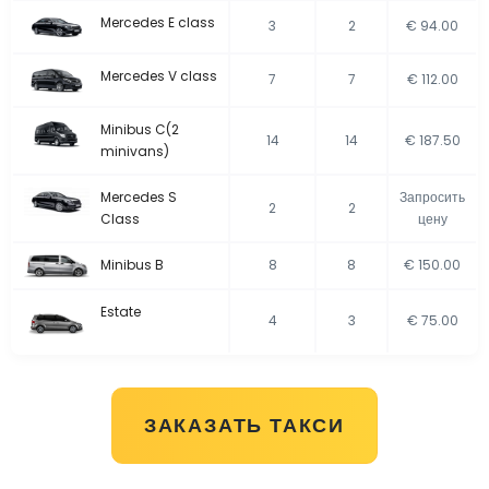
Mercedes E class
3
2
€ 94.00
Mercedes V class
7
7
€ 112.00
Minibus C(2
14
14
€ 187.50
minivans)
Mercedes S
Запросить
2
2
Class
цену
Minibus B
8
8
€ 150.00
Estate
4
3
€ 75.00
ЗАКАЗАТЬ ТАКСИ