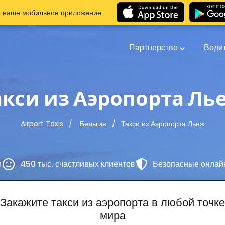
е наше мобильное приложение
Партнерство
Води
акси из Аэропорта Ль
Такси из Аэропорта Льеж
Airport Taxis
Бельгия
и
450 тыс. счастливых клиентов
Безопасные онлай
Закажите такси из аэропорта в любой точке
мира