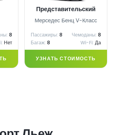
Представительский
V
Мерседес Бенц V-Класс
Мер
ны:
8
Пассажиры:
8
Чемоданы:
8
Пасса
i:
Нет
Багаж:
8
Wi-Fi:
Да
Багаж:
ТЬ
УЗНАТЬ СТОИМОСТЬ
УЗ
орт Льеж