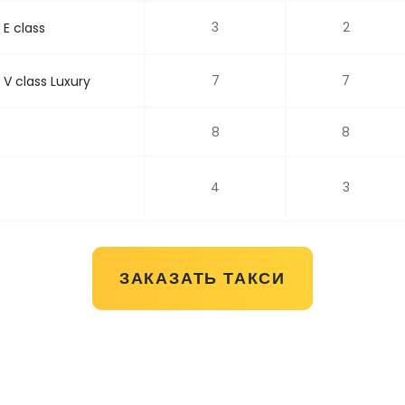
3
2
E class
7
7
V class Luxury
8
8
4
3
ЗАКАЗАТЬ ТАКСИ