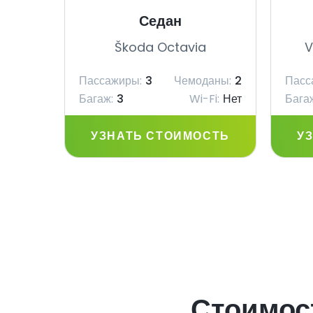
Седан
Škoda Octavia
V
Пассажиры:
3
Чемоданы:
2
Пасс
Багаж:
3
Wi-Fi:
Нет
Бага
УЗНАТЬ СТОИМОСТЬ
У
Стоимос