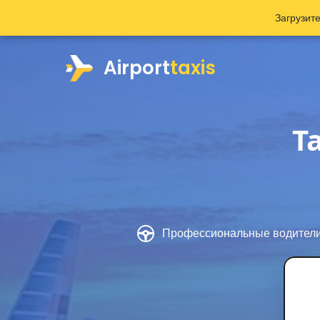
Загрузит
Airport
taxis
Т
Профессиональные водител