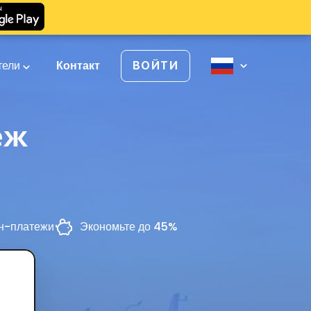
тели
Контакт
ВОЙТИ
еж
н-платежи
Экономьте до 45%