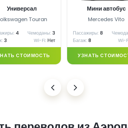
Универсал
Мини автобус
olkswagen Touran
Mercedes Vito
ажиры:
4
Чемоданы:
3
Пассажиры:
8
Чемода
ж:
3
Wi-Fi:
Нет
Багаж:
8
Wi-F
ЗНАТЬ СТОИМОСТЬ
УЗНАТЬ СТОИМОС
ть переводов из Аэроп