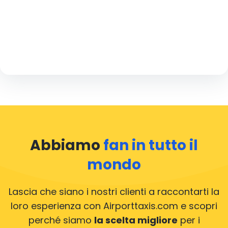
Miglioramento continuo
Ogni corsa ci insegna qualcosa. Leggiamo le recensioni,
gestiamo i reclami e usiamo il feedback per migliorare
sempre.
Abbiamo
fan in tutto il
mondo
Lascia che siano i nostri clienti a raccontarti la
loro esperienza con Airporttaxis.com
e scopri
perché siamo
la scelta migliore
per i