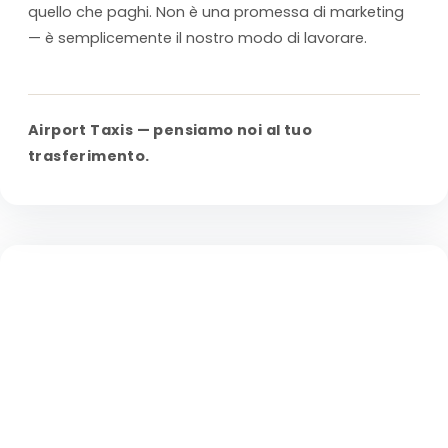
quello che paghi. Non è una promessa di marketing
— è semplicemente il nostro modo di lavorare.
Airport Taxis — pensiamo noi al tuo
trasferimento.
VALORE
Specialisti fin dall’inizio
Non siamo nati come un taxi generico che poi ha aggiunto i
trasferimenti aeroportuali. È sempre stato il nostro focus —