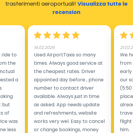
trasferimenti aeroportuali!
Visualizza tutte le
recension
14.02.2026
21.02.
ride to
Used AirportTaxis so many
We ha
rom the
times. Always good service at
from 
nctual
the cheapest rates. Driver
early
uested a
appointed day before , phone
our s
s
number to contact driver
(5:50
taking
available. Always just in time
place
t but
as asked. App needs update
alrea
s of
and refreshments, website
travel
rvice was
works very wel. Easy to cancel
fligh
ne less
or change bookings, money
him.