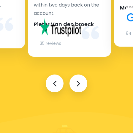
.
within two days back on the
Man
account.
Pieter Van den broeck
84 
35 reviews