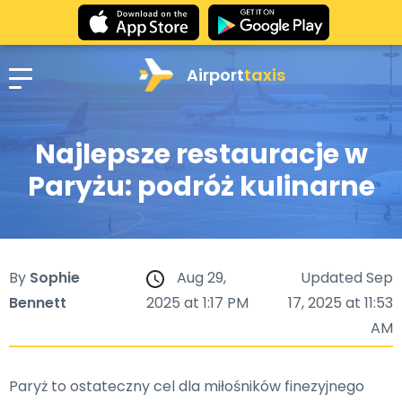
Airport
taxis
Najlepsze restauracje w
Paryżu: podróż kulinarne
By
Sophie
Aug 29,
Updated Sep
Bennett
2025 at 1:17 PM
17, 2025 at 11:53
AM
Paryż to ostateczny cel dla miłośników finezyjnego