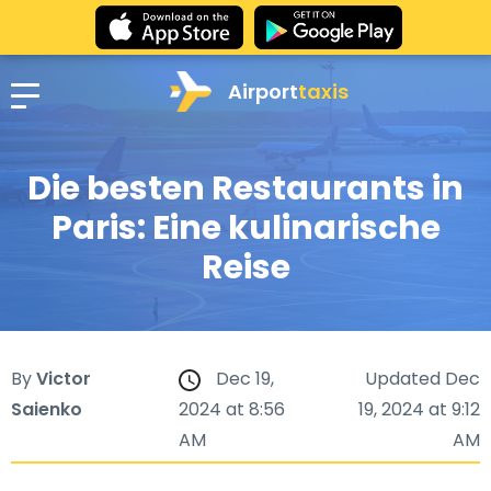
Airport
taxis
Die besten Restaurants in
Paris: Eine kulinarische
Reise
By
Victor
Dec 19,
Updated Dec
Saienko
2024 at 8:56
19, 2024 at 9:12
AM
AM