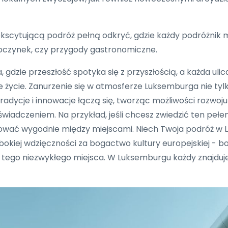
kscytującą podróż pełną odkryć, gdzie każdy podróżnik 
oczynek, czy przygody gastronomiczne.
 gdzie przeszłość spotyka się z przyszłością, a każda ul
łe życie. Zanurzenie się w atmosferze Luksemburga nie ty
radycje i innowacje łączą się, tworząc możliwości rozwoju
iadczeniem. Na przykład, jeśli chcesz zwiedzić ten pełen
żować wygodnie między miejscami. Niech Twoja podróż 
ębokiej wdzięczności za bogactwo kultury europejskiej - 
ego niezwykłego miejsca. W Luksemburgu każdy znajduje 