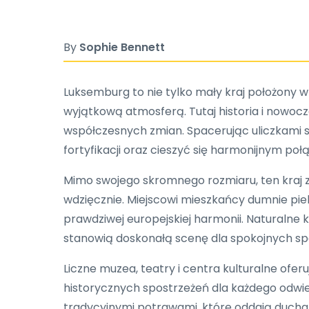
By
Sophie Bennett
Luksemburg to nie tylko mały kraj położony
wyjątkową atmosferą. Tutaj historia i nowocze
współczesnych zmian. Spacerując uliczkami 
fortyfikacji oraz cieszyć się harmonijnym po
Mimo swojego skromnego rozmiaru, ten kraj za
wdzięcznie. Miejscowi mieszkańcy dumnie pie
prawdziwej europejskiej harmonii. Naturalne 
stanowią doskonałą scenę dla spokojnych sp
Liczne muzea, teatry i centra kulturalne ofer
historycznych spostrzeżeń dla każdego odwi
tradycyjnymi potrawami, które oddają ducha 