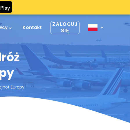
ZALOGUJ
owcy
Kontakt
SIĘ
dróż
opy
ejnot Europy