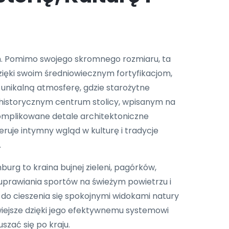
ym. Pomimo swojego skromnego rozmiaru, ta
Dzięki swoim średniowiecznym fortyfikacjom,
ikalną atmosferę, gdzie starożytne
w historycznym centrum stolicy, wpisanym na
omplikowane detale architektoniczne
ruje intymny wgląd w kulturę i tradycje
.
urg to kraina bujnej zieleni, pagórków,
o uprawiania sportów na świeżym powietrzu i
do cieszenia się spokojnymi widokami natury
wiejsze dzięki jego efektywnemu systemowi
zać się po kraju.