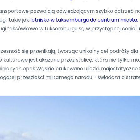
 transportowe pozwalają odwiedzającym szybko dotrzeć 
gi, takie jak
lotnisko w Luksemburgu do centrum miasta
,
sługi taksówkowe w Luksemburgu są w przystępnej cenie 
zesność się przenikają, tworząc unikalny cel podróży dla
o kulturowe jest ukazane przez stolicę, która nie tylko 
inionych epok.Wąskie brukowane uliczki, majestatyczne f
bogatej przeszłości militarnego narodu - świadczą o str