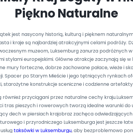
Piękno Naturalne
ątek jest nasycony historią, kulturą i pięknem naturaln
asta i kraje są najbardziej atrakcyjnymi celami podróży. 
woczesnym muzeom, Luksemburg zanurza podróżnych w un
mi stylami europejskimi. Główne atrakcje zaczynają się 
ne mury forteczne, dobrze zachowane pałace, wieże i sk
 Spacer po Starym Mieście i jego tętniących rynkach ofe
 starożytne konstrukcje sceniczne i codzienne artefakty
również przyciągani przez naturalne cechy kraju.Luksemb
ieci tras pieszych i rowerowych tworzą idealne warunki d
ący dech w piersiach krajobraz zachęca odwiedzających 
ulturowego i przyrodniczego Luksemburga jest jeszcze łat
 usług
taksówki w Luksemburgu
, aby bezproblemowo porus