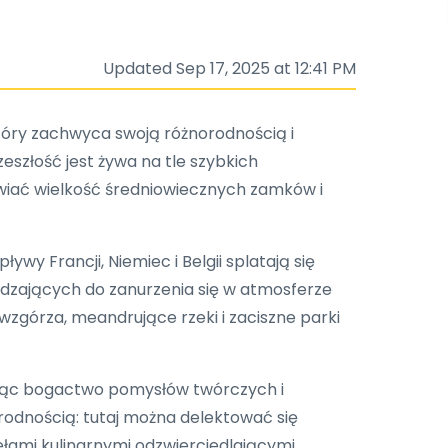
Updated Sep 17, 2025 at 12:41 PM
tóry zachwyca swoją różnorodnością i
eszłość jest żywa na tle szybkich
wiać wielkość średniowiecznych zamków i
y Francji, Niemiec i Belgii splatają się
edzających do zanurzenia się w atmosferze
wzgórza, meandrujące rzeki i zaciszne parki
rywając bogactwo pomysłów twórczych i
odnością: tutaj można delektować się
łami kulinarnymi odzwierciedlającymi