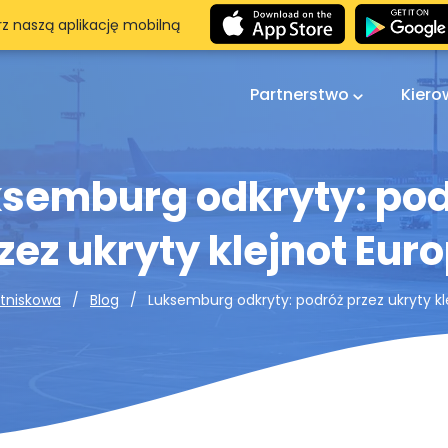
rz naszą aplikację mobilną
Partnerstwo
Kier
semburg odkryty: po
zez ukryty klejnot Eur
Luksemburg odkryty: podróż przez ukryty kl
tniskowa
Blog