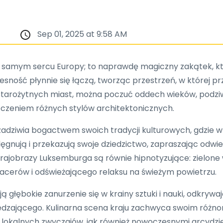
Sep 01, 2025 at 9:58 AM
 w samym sercu Europy; to naprawdę magiczny zakątek, k
sność płynnie się łączą, tworząc przestrzeń, w której prz
starożytnych miast, można poczuć oddech wieków, podzi
łączeniem różnych stylów architektonicznych.
dziwia bogactwem swoich tradycji kulturowych, gdzie wpływ
lęgnują i przekazują swoje dziedzictwo, zapraszając odwi
krajobrazy Luksemburga są równie hipnotyzujące: zielone 
acerów i odświeżającego relaksu na świeżym powietrzu.
ują głębokie zanurzenie się w krainy sztuki i nauki, odk
edzającego. Kulinarna scena kraju zachwyca swoim różnor
lokalnych zwyczajów, jak również nowoczesnymi arcydzie