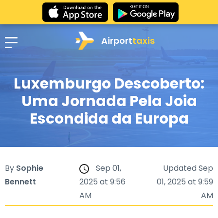
Airport
taxis
Luxemburgo Descoberto:
Uma Jornada Pela Joia
Escondida da Europa
By
Sophie
Sep 01,
Updated Sep
Bennett
2025 at 9:56
01, 2025 at 9:59
AM
AM