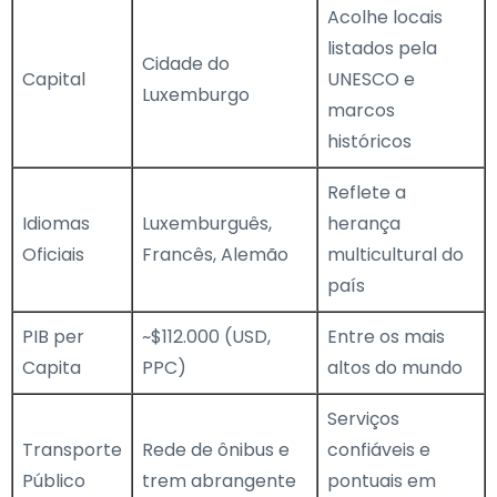
Acolhe locais
listados pela
Cidade do
Capital
UNESCO e
Luxemburgo
marcos
históricos
Reflete a
Idiomas
Luxemburguês,
herança
Oficiais
Francês, Alemão
multicultural do
país
PIB per
~$112.000 (USD,
Entre os mais
Capita
PPC)
altos do mundo
Serviços
Transporte
Rede de ônibus e
confiáveis e
Público
trem abrangente
pontuais em