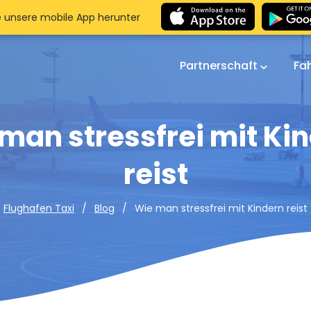
e unsere mobile App herunter
Partnerschaft
Fa
man stressfrei mit Ki
reist
Wie man stressfrei mit Kindern reist
Flughafen Taxi
Blog