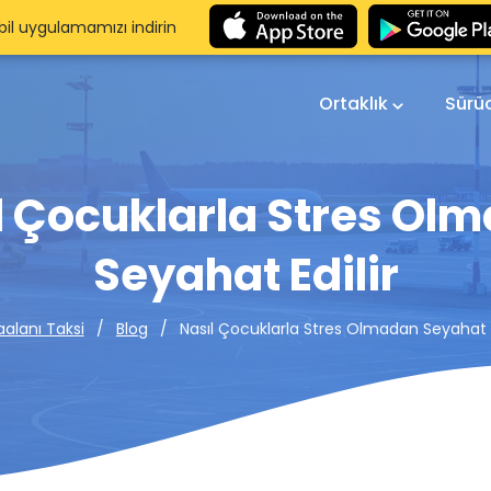
il uygulamamızı indirin
Ortaklık
Sürü
l Çocuklarla Stres Ol
Seyahat Edilir
Nasıl Çocuklarla Stres Olmadan Seyahat E
alanı Taksi
Blog