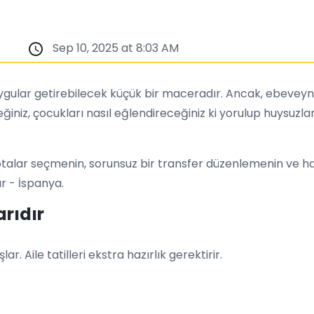
Sep 10, 2025 at 8:03 AM
ar getirebilecek küçük bir maceradır. Ancak, ebeveynler i
eğiniz, çocukları nasıl eğlendireceğiniz ki yorulup huysuzla
rotalar seçmenin, sorunsuz bir transfer düzenlemenin ve ha
ır - İspanya.
rıdır
. Aile tatilleri ekstra hazırlık gerektirir.