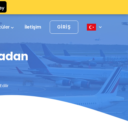
cüler
İletişim
GIRIŞ
madan
dilir