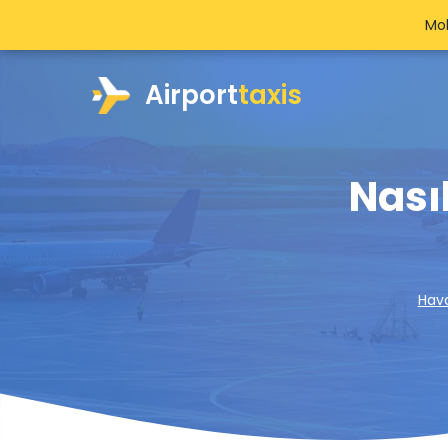
Mob
Airport
taxis
Nası
Hava