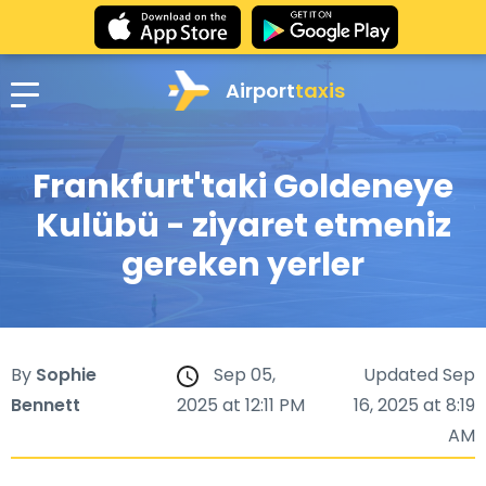
Airport
taxis
Frankfurt'taki Goldeneye
Kulübü - ziyaret etmeniz
gereken yerler
By
Sophie
Sep 05,
Updated Sep
Bennett
2025 at 12:11 PM
16, 2025 at 8:19
AM