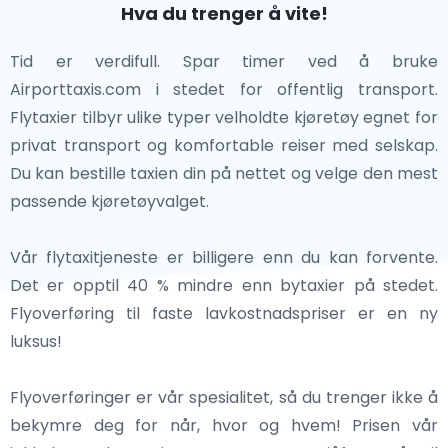
Hva du trenger å vite!
og Independence Hall. Washington, D.C., nasjonens
utforsker ikoniske byer eller vandrer inn i landets
hovedstad, har ikoniske landemerker som Det hvite
enorme villmark, tilbyr USA en enestående
Tid er verdifull. Spar timer ved å bruke
hus, USAs kongress og Smithsonian-museene.
reiseopplevelse.
Airporttaxis.com i stedet for offentlig transport.
Flytaxier tilbyr ulike typer velholdte kjøretøy egnet for
Hver av disse nærliggende byene beriker det
privat transport og komfortable reiser med selskap.
kulturelle og historiske landskapet i USA, og tilbyr
Du kan bestille taxien din på nettet og velge den mest
reisende en sjanse til å utforske utenfor de populære
passende kjøretøyvalget.
destinasjonene.Enten du går gjennom historiske gater
eller besøker verdenskjente museer, byene i USA
Vår flytaxitjeneste er billigere enn du kan forvente.
tilbyr en rekke opplevelser som vil inspirere deg.
Det er opptil 40 % mindre enn bytaxier på stedet.
Flyoverføring til faste lavkostnadspriser er en ny
luksus!
Flyoverføringer er vår spesialitet, så du trenger ikke å
bekymre deg for når, hvor og hvem! Prisen vår