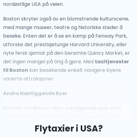
landskap og sjarmerende småbyer. De store Smoky
nordøstlige USA på veien.
Mountains i Tennessee og North Carolina er ideelle for
Boston skryter også av en blomstrende kulturscene,
friluftsentusiaster, mens de rullende åsene i Midwest
med mange museer, teatre og historiske steder å
gir et glimt inn i det rurale amerikanske livet.I tillegg
besøke. Enten det er å se en kamp på Fenway Park,
inviterer de majestetiske Rocky Mountains eventyrere
utforske det prestisjetunge Harvard University, eller
og skiløpere fra hele verden.
nyte fersk sjømat på den berømte Quincy Market, er
For de som søker en rolig kystopplevelse, ta en
taxi
det ingen mangel på ting å gjøre. Med
taxitjenester
til South Beach
. Beliggende i Miami, er South Beach
til Boston
kan besøkende enkelt navigere byens
kjent for sitt pulserende natteliv, fantastiske Art
varierte attraksjoner.
Deco-arkitektur og uberørte strender. Et besøk til
Andre Nærliggende Byer
South Beach lar reisende oppleve Floridas tropiske
sjarm på sitt beste.
Bortsett fra Boston, tilbyr nærliggende byer som
Philadelphia og Washington, D.C., sine egne unike
USA, med sin mangfoldige kultur, historiske
attraksjoner. Philadelphia, kjent som fødestedet for
landemerker og naturlige skjønnhet, er et reisemål
Flytaxier i USA?
amerikansk uavhengighet, er hjemsted for Liberty Bell
som ingen annen. Enten du nyter verdenskjent mat,