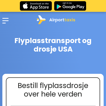
Airport
taxis
Flyplasstransport og
drosje USA
Bestill flyplassdrosje
over hele verden