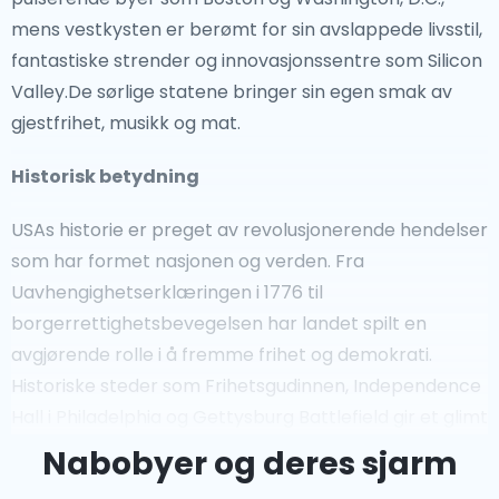
mens vestkysten er berømt for sin avslappede livsstil,
fantastiske strender og innovasjonssentre som Silicon
Valley.De sørlige statene bringer sin egen smak av
gjestfrihet, musikk og mat.
Historisk betydning
USAs historie er preget av revolusjonerende hendelser
som har formet nasjonen og verden. Fra
Uavhengighetserklæringen i 1776 til
borgerrettighetsbevegelsen har landet spilt en
avgjørende rolle i å fremme frihet og demokrati.
Historiske steder som Frihetsgudinnen, Independence
Hall i Philadelphia og Gettysburg Battlefield gir et glimt
inn i nasjonens fortid og dens reise mot likhet og
Nabobyer og deres sjarm
rettferdighet.