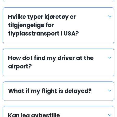
Merknader:
- Avstanden er en omtrentlig rettlinjet avstand og
Hvilke typer kjøretøy er
gjenspeiler kanskje ikke den faktiske veiavstanden.
tilgjengelige for
- Reisetider er gjennomsnitt og kan variere avhengig av
trafikkforhold.
flyplasstransport i USA?
Avstander mellom store amerikanske
flyplasser
How do I find my driver at the
airport?
Avstand
Opprinnelsesflyplass
Destinasjonsflyplass
(miles)
What if my flight is delayed?
JFK Airport (JFK)
LaGuardia Airport (LGA)
10
Newark Liberty Airport
JFK Airport (JFK)
22
(EWR)
Kan jeg avbestille