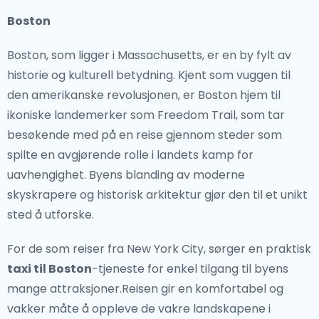
Boston
Ikoniske landemerker
Boston, som ligger i Massachusetts, er en by fylt av
Fra skyskraperne i New York City til de naturlige
historie og kulturell betydning. Kjent som vuggen til
underverkene i Grand Canyon, er USA hjemsted for
den amerikanske revolusjonen, er Boston hjem til
noen av verdens mest berømte landemerker. Golden
ikoniske landemerker som Freedom Trail, som tar
Gate-broen i San Francisco, den neonbelyste Las
besøkende med på en reise gjennom steder som
Vegas Strip og den rolige skjønnheten i Yellowstone
spilte en avgjørende rolle i landets kamp for
nasjonalpark er bare noen få must-visit spots.
uavhengighet. Byens blanding av moderne
Kunstentusiaster kan nyte verdensklasse museer som
skyskrapere og historisk arkitektur gjør den til et unikt
Metropolitan Museum of Art og Smithsonian
sted å utforske.
Institution.
For de som reiser fra New York City, sørger en praktisk
Utforske utenfor de større byene
taxi til Boston
-tjeneste for enkel tilgang til byens
Hvis du vil oppdage den roligere siden av USA, tilbyr
mange attraksjoner.Reisen gir en komfortabel og
regioner som New England og Pacific Northwest vakre
vakker måte å oppleve de vakre landskapene i