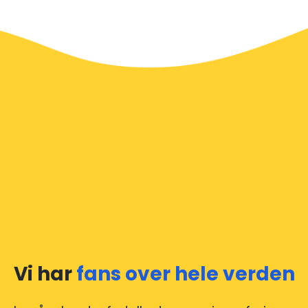
USA i et nøtteskall
Leter du etter en flyplassdrosje i
USA?
Kjent for sine
varierte landskap, travle byer og rike kultur, tilbyr USA
praktiske drosjetjenester i byer over hele landet, noe
som gjør det enkelt å komme seg til en flyplass raskt,
selv med kort varsel. Imidlertid anbefaler vi på det
sterkeste å bestille flyplasstransporten din online
gjennom nettstedet vårt for å sikre en jevn og
stressfri reise.
I USA er drosjetjenesten godt etablert, og vi vil gjerne
guide deg gjennom noen av de vanligste spørsmålene
om å bruke en flyplasstransportdrosje.
Vi har
fans over hele verden
Våre drosjer opererer fra alle større internasjonale