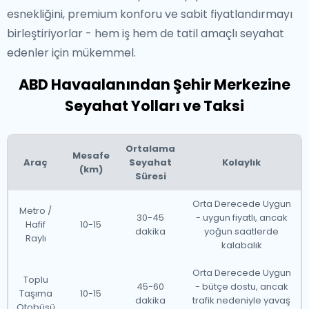
esnekliğini, premium konforu ve sabit fiyatlandırmayı
birleştiriyorlar - hem iş hem de tatil amaçlı seyahat
edenler için mükemmel.
ABD Havaalanından Şehir Merkezine
Seyahat Yolları ve Taksi
Ortalama
Mesafe
Araç
Seyahat
Kolaylık
(km)
Süresi
Orta Derecede Uygun
Metro /
30-45
- uygun fiyatlı, ancak
Hafif
10-15
dakika
yoğun saatlerde
Raylı
kalabalık
Orta Derecede Uygun
Toplu
45-60
- bütçe dostu, ancak
Taşıma
10-15
dakika
trafik nedeniyle yavaş
Otobüsü