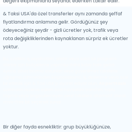
değerli ekipmanlarla seyahat ederken takdir edilir.
& Taksi USA'da özel transferler aynı zamanda şeffaf
fiyatlandırma anlamına gelir. Gördüğünüz şey
ödeyeceğiniz şeydir - gizli ücretler yok, trafik veya
rota değişikliklerinden kaynaklanan sürpriz ek ücretler
yoktur.
Bu, özellikle iş seyahatleri, aileler veya sabit bir programı
olanlar için bütçeleme yapmayı daha kolay hale getirir.
Ayrıca, döviz bozma sorunları veya güvenilmez taksilerle
uğraşma zahmetinden kaçınacaksınız. İş, dinlenme veya özel
bir etkinlik için & Taxi USA'yı ziyaret ediyor olun,
Airporttaxis
üzerinden rezerve edilen özel havaalanı transferi, toplu
taşıma veya öngörülemeyen yerel taksilere alternatif olarak
stres-free bir seçenek sunar.
Bir diğer fayda esnekliktir: grup büyüklüğünüze,