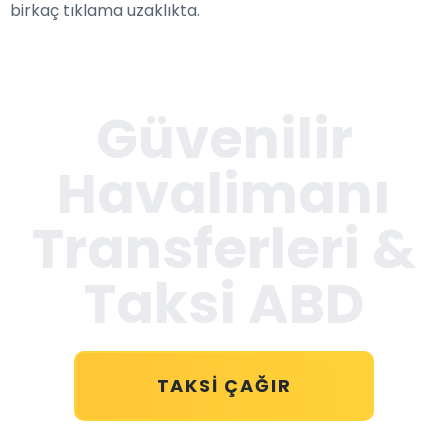
birkaç tıklama uzaklıkta.
Güvenilir
Havalimanı
Transferleri
&
Taksi ABD
TAKSI ÇAĞIR