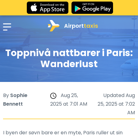
Airport
taxis
Toppnivå nattbarer i Paris:
Wanderlust
By
Sophie
Aug 25,
Updated Aug
Bennett
2025 at 7:01 AM
25, 2025 at 7:02
AM
I byen der søvn bare er en myte, Paris ruller ut sin