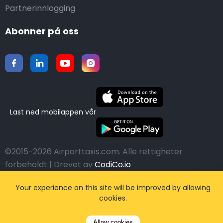
Partnerinnlogging
Abonner på oss
Last ned mobilappen vår
©2015-2026 Airporttaxis.com.
Alle rettigheter
forbeholdt | Drevet av
CodiCo.io
Your experience on this site will be improved by allowing
cookies.
Allow cookies