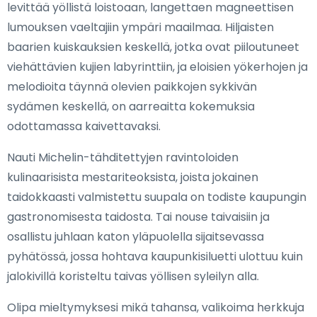
levittää yöllistä loistoaan, langettaen magneettisen
lumouksen vaeltajiin ympäri maailmaa. Hiljaisten
baarien kuiskauksien keskellä, jotka ovat piiloutuneet
viehättävien kujien labyrinttiin, ja eloisien yökerhojen ja
melodioita täynnä olevien paikkojen sykkivän
sydämen keskellä, on aarreaitta kokemuksia
odottamassa kaivettavaksi.
Nauti Michelin-tähditettyjen ravintoloiden
kulinaarisista mestariteoksista, joista jokainen
taidokkaasti valmistettu suupala on todiste kaupungin
gastronomisesta taidosta. Tai nouse taivaisiin ja
osallistu juhlaan katon yläpuolella sijaitsevassa
pyhätössä, jossa hohtava kaupunkisiluetti ulottuu kuin
jalokivillä koristeltu taivas yöllisen syleilyn alla.
Olipa mieltymyksesi mikä tahansa, valikoima herkkuja