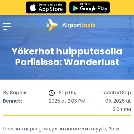
Airport
taxis
Yökerhot huipputasolla
Pariisissa: Wanderlust
By
Sophie
Sep 05,
Updated Sep
Bennett
2025 at 2:03 PM
05, 2025 at
2:04 PM
Unessa kaupungissa, jossa uni on vain myytti, Pariisi