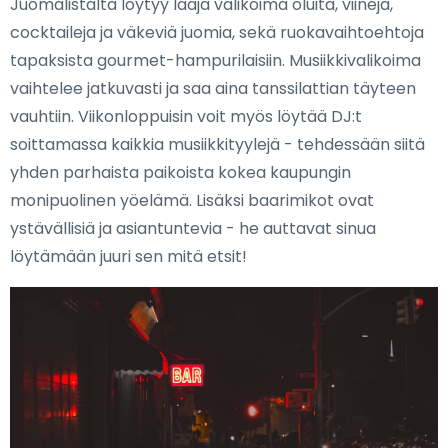
Juomalistalta löytyy laaja valikoima oluita, viinejä,
cocktaileja ja väkeviä juomia, sekä ruokavaihtoehtoja
tapaksista gourmet-hampurilaisiin. Musiikkivalikoima
vaihtelee jatkuvasti ja saa aina tanssilattian täyteen
vauhtiin. Viikonloppuisin voit myös löytää DJ:t
soittamassa kaikkia musiikkityylejä - tehdessään siitä
yhden parhaista paikoista kokea kaupungin
monipuolinen yöelämä. Lisäksi baarimikot ovat
ystävällisiä ja asiantuntevia - he auttavat sinua
löytämään juuri sen mitä etsit!