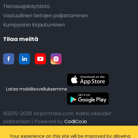
Tietosuojakäytäntö
Vastuullinen tietojen paljastaminen
Kumppanin kirjautuminen
Tilaa meiltä
Lataa mobiilisovelluksemme
©2015-2026 Airporttaxis.com.
Kaikki oikeudet
pidätetään | Powered by
CodiCo.io
Your experience on this site will be improved by allowing