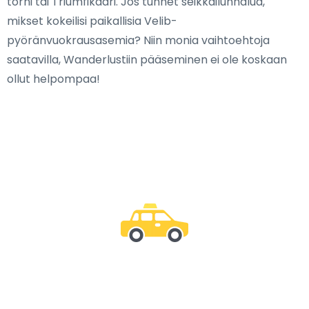
torni tai Triumfikaari. Jos tunnet seikkailunhalua,
mikset kokeilisi paikallisia Velib-
pyöränvuokrausasemia? Niin monia vaihtoehtoja
saatavilla, Wanderlustiin pääseminen ei ole koskaan
ollut helpompaa!
Ole mukana