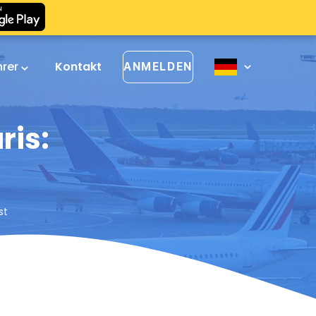
hrer
Kontakt
ANMELDEN
ris:
st