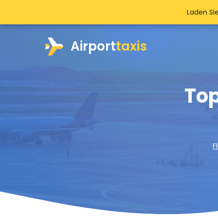
Laden Si
Airport
taxis
Top
F