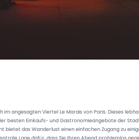
 im angesagten Viertel Le Marais von Paris. Dieses lebhaf
 der besten Einkaufs- und Gastronomieangebote der Stadt
nt bietet das Wanderlust einen einfachen Zugang zu ein
 zentrale Lage dafür, dass Sie Ihren Abend problemlos gen