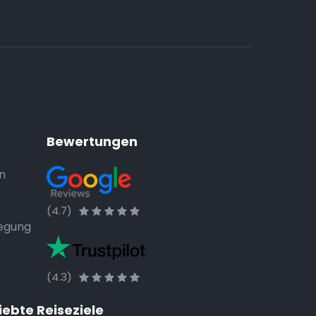
Bewertungen
n
(4.7)
legung
(4.3)
iebte Reiseziele