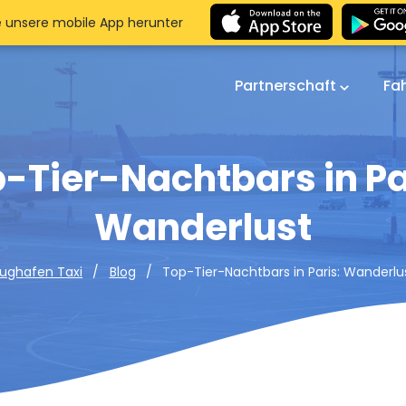
e unsere mobile App herunter
Partnerschaft
Fa
-Tier-Nachtbars in Pa
Wanderlust
Top-Tier-Nachtbars in Paris: Wanderlu
lughafen Taxi
Blog