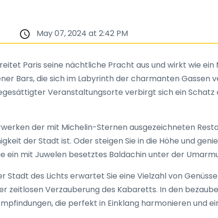
May 07, 2024 at 2:42 PM
, breitet Paris seine nächtliche Pracht aus und wirkt wie 
er Bars, die sich im Labyrinth der charmanten Gassen v
esättigter Veranstaltungsorte verbirgt sich ein Schatz 
werken der mit Michelin-Sternen ausgezeichneten Restau
igkeit der Stadt ist. Oder steigen Sie in die Höhe und gen
wie ein mit Juwelen besetztes Baldachin unter der Umarm
er Stadt des Lichts erwartet Sie eine Vielzahl von Genüsse
der zeitlosen Verzauberung des Kabaretts. In den bezau
mpfindungen, die perfekt in Einklang harmonieren und e