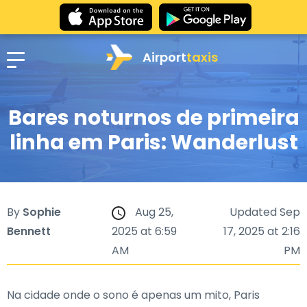
Airport
taxis
Bares noturnos de primeira
linha em Paris: Wanderlust
By
Sophie
Aug 25,
Updated Sep
Bennett
2025 at 6:59
17, 2025 at 2:16
AM
PM
Na cidade onde o sono é apenas um mito, Paris