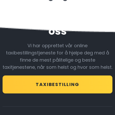
Vær sammen med
oss
Vi har opprettet vår online
taxibestillingstjeneste for å hjelpe deg med å
finne de mest pålitelige og beste
taxitjenestene, når som helst og hvor som helst.
TAXIBESTILLING