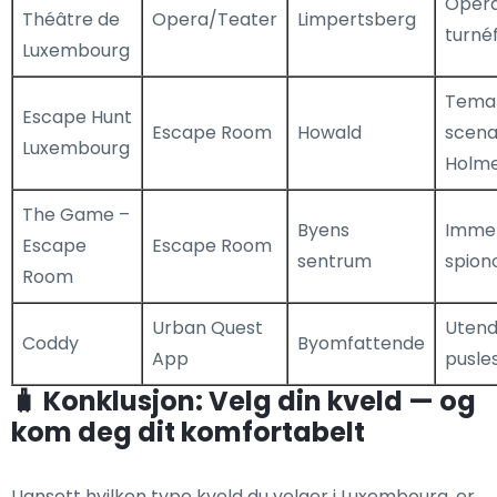
Opera,
Théâtre de
Opera/Teater
Limpertsberg
turnéf
Luxembourg
Temat
Escape Hunt
Escape Room
Howald
scena
Luxembourg
Holm
The Game –
Byens
Immer
Escape
Escape Room
sentrum
spion
Room
Urban Quest
Utend
Coddy
Byomfattende
App
pusles
🧳 Konklusjon: Velg din kveld — og
kom deg dit komfortabelt
Uansett hvilken type kveld du velger i Luxembourg, er