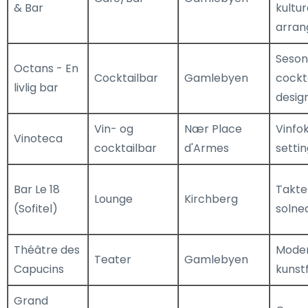
& Bar
kultur
arra
Seson
Octans - En
Cocktailbar
Gamlebyen
cockta
livlig bar
desig
Vin- og
Nær Place
Vinfo
Vinoteca
cocktailbar
d'Armes
setti
Bar Le 18
Takte
Lounge
Kirchberg
(Sofitel)
solne
Théâtre des
Moder
Teater
Gamlebyen
Capucins
kunstf
Grand