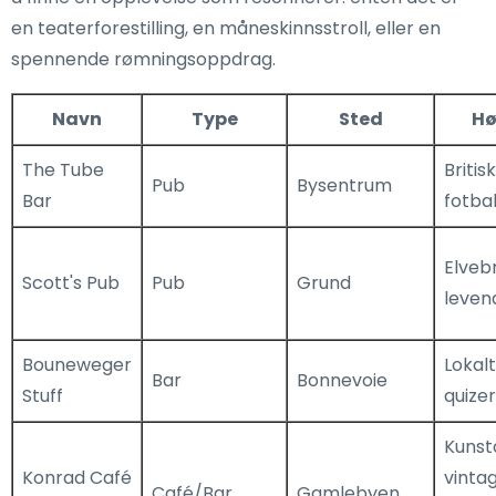
en teaterforestilling, en måneskinnsstroll, eller en
spennende rømningsoppdrag.
Navn
Type
Sted
Hø
The Tube
Britis
Pub
Bysentrum
Bar
fotbal
Elveb
Scott's Pub
Pub
Grund
leven
Bouneweger
Lokalt
Bar
Bonnevoie
Stuff
quizer
Kunst
Konrad Café
vinta
Café/Bar
Gamlebyen