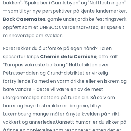
bakken", "Spøkelser i Gamlebyen" og "Nattfestningen"
— som tilbyr nye perspektiver på kjente landemerker.
Bock Casemates
, gamle underjordiske festningsverk
oppført som et UNESCOs verdensarvsted, er spesielt
minneverdige om kvelden.
Foretrekker du å utforske på egen hånd? Ta en
spasertur langs
Chemin de la Corniche
, ofte kalt
“Europas vakreste balkong.” Nattutsikten over
Pétrusse-dalen og Grund-distriktet er virkelig
fortryllende.Ta med en varm drikke eller en iskrem og
bare vandre - dette vil være en av de mest
uforglemmelige nettene på turen din. Så selv om
barer og høye fester ikke er din greie, tilbyr
Luxembourg mange måter å nyte kvelden på - rikt,
vakkert og annerledes.Uansett humør, er du sikker på
å finne en opplevelse som resonnerer: enten det er