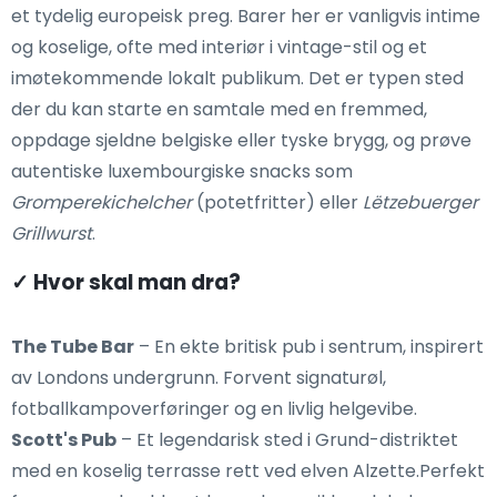
et tydelig europeisk preg. Barer her er vanligvis intime
og koselige, ofte med interiør i vintage-stil og et
imøtekommende lokalt publikum. Det er typen sted
der du kan starte en samtale med en fremmed,
oppdage sjeldne belgiske eller tyske brygg, og prøve
autentiske luxembourgiske snacks som
Gromperekichelcher
(potetfritter) eller
Lëtzebuerger
Grillwurst
.
✓ Hvor skal man dra?
The Tube Bar
– En ekte britisk pub i sentrum, inspirert
av Londons undergrunn. Forvent signaturøl,
fotballkampoverføringer og en livlig helgevibe.
Scott's Pub
– Et legendarisk sted i Grund-distriktet
med en koselig terrasse rett ved elven Alzette.Perfekt