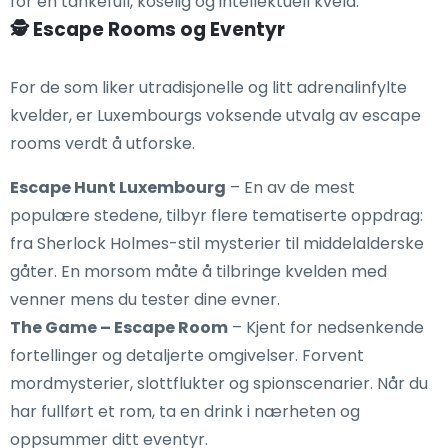
for en tankefull, koselig og intellektuell kveld.
🕵️ Escape Rooms og Eventyr
For de som liker utradisjonelle og litt adrenalinfylte
kvelder, er Luxembourgs voksende utvalg av escape
rooms verdt å utforske.
Escape Hunt Luxembourg
– En av de mest
populære stedene, tilbyr flere tematiserte oppdrag:
fra Sherlock Holmes-stil mysterier til middelalderske
gåter. En morsom måte å tilbringe kvelden med
venner mens du tester dine evner.
The Game – Escape Room
– Kjent for nedsenkende
fortellinger og detaljerte omgivelser. Forvent
mordmysterier, slottflukter og spionscenarier. Når du
har fullført et rom, ta en drink i nærheten og
oppsummer ditt eventyr.