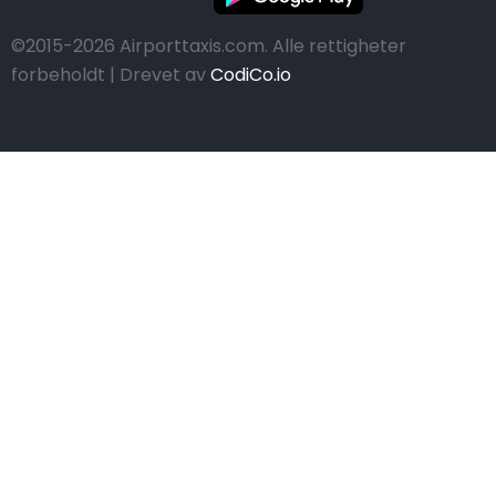
©2015-2026 Airporttaxis.com.
Alle rettigheter
forbeholdt | Drevet av
CodiCo.io