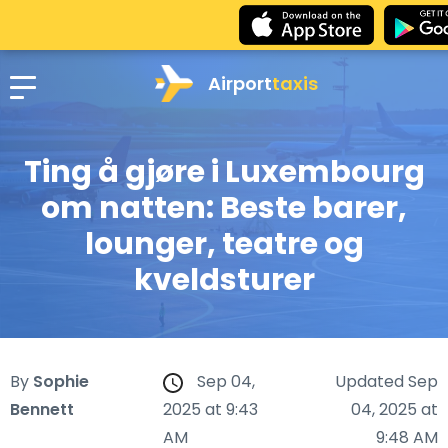
Airport
taxis
Ting å gjøre i Luxembourg
om natten: Beste barer,
lounger, teatre og
kveldsturer
By
Sophie
Sep 04,
Updated Sep
Bennett
2025 at 9:43
04, 2025 at
AM
9:48 AM