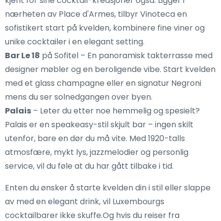
kjent for sine cocktail-kreasjoner også. Ligger i
nærheten av Place d'Armes, tilbyr Vinoteca en
sofistikert start på kvelden, kombinere fine viner og
unike cocktailer i en elegant setting.
Bar Le 18
på Sofitel – En panoramisk takterrasse med
designer møbler og en beroligende vibe. Start kvelden
med et glass champagne eller en signatur Negroni
mens du ser solnedgangen over byen.
Palais
– Leter du etter noe hemmelig og spesielt?
Palais er en speakeasy-stil skjult bar – ingen skilt
utenfor, bare en dør du må vite. Med 1920-talls
atmosfære, mykt lys, jazzmelodier og personlig
service, vil du føle at du har gått tilbake i tid.
Enten du ønsker å starte kvelden din i stil eller slappe
av med en elegant drink, vil Luxembourgs
cocktailbarer ikke skuffe.Og hvis du reiser fra