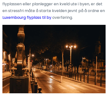
flyplassen eller planlegger en kveld ute i byen, er det
en stressfri måte å starte kvelden jevnt på å ordne en
Luxembourg flyplass til by
overføring.