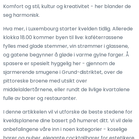
Komfort og stil, kultur og kreativitet - her blander de
seg harmonisk.
Hva mer, i Luxembourg starter kvelden tidlig. Allerede
klokka 18.00 kommer byen til live: kaféterrassene
fylles med glade stemmer, vin strømmer i glassene,
og gatene begynner å gløde i varme gylne farger. Å
spasere er spesielt hyggelig her - gjennom de
sjarmerende smugene i Grund-distriktet, over de
pittoreske broene med utsikt over
middelaldertårnene, eller rundt de livlige kvartalene
fulle av barer og restauranter.
I denne artikkelen vil vi utforske de beste stedene for
kveldsplanene dine basert på humøret ditt. Vi vil dele
anbefalingene våre inn i noen kategorier - koselige
barer og puber, elegante cocktailbarer for estetikere,