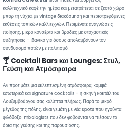
Konrad Café & Bar
είναι must. Λειτουργεί ως
καλλιτεχνικό καφέ την ημέρα και μετατρέπεται σε ζεστό χώρο
μπαρ τη νύχτα, με vintage διακόσμηση και περιστρεφόμενες
εκθέσεις τοπικών καλλιτεχνών. Περιμένετε αναγνώσεις
ποίησης, μικρά κονσέρτα και βραδιές με στοχαστικές
συζητήσεις – ιδανικό για όσους απολαμβάνουν τον
συνδυασμό ποτών με πολιτισμό.
🍸 Cocktail Bars και Lounges: Στυλ,
Γεύση και Ατμόσφαιρα
Αν προτιμάτε μια εκλεπτυσμένη ατμόσφαιρα, κομψά
εσωτερικά και signature cocktails – η σκηνή κοκτέιλ του
Λουξεμβούργου σας καλύπτει πλήρως. Παρά το μικρό
μέγεθος της πόλης, είναι γεμάτη με νέα spots που ηγούνται
φιλόδοξοι mixologists που δεν φοβούνται να πιέσουν τα
όρια της γεύσης και της παρουσίασης.