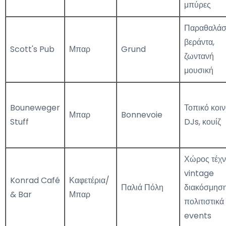
μπύρες
Παραθαλάσ
βεράντα,
Scott's Pub
Μπαρ
Grund
ζωντανή
μουσική
Bouneweger
Τοπικό κοιν
Μπαρ
Bonnevoie
Stuff
DJs, κουίζ
Χώρος τέχν
vintage
Konrad Café
Καφετέρια/
Παλιά Πόλη
διακόσμηση
& Bar
Μπαρ
πολιτιστικά
events