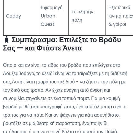
Εφαρμογή
Εξωτερικά
Σε όλη την
Coddy
Urban
κινητά παιχ
πόλη
Quest
& γρίφοι
🧳 Συμπέρασμα: Επιλέξτε το Βράδυ
Σας — και Φτάστε Άνετα
Όποιο και αν είναι το είδος του βράδυ που επιλέγετε στο
Λουξεμβούργο, το κλειδί είναι να το ταιριάξετε με τη διάθεσή
σας.Αυτή είναι η χαρά του ταξιδιού - να ζήσετε την πόλη με
τον δικό σας τρόπο. Αν έχετε ανάγκη από άνεση και
συνομιλία, πηγαίνετε σε ένα τοπικό παμπ. Για μια κομψή
βραδιά με θέα και υπογραφή ποτά, ένα κοκτέιλ μπαρ είναι ο
τρόπος για να πάτε. Και αν ψάχνετε για κάτι ασυνήθιστο,
βουτήξτε σε μια θεατρική παράσταση, ένα παιχνίδι
απόδρασης ή μια νυχτερινή βόλτα μέσα από την Παλιά