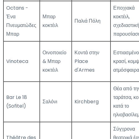
Octans -
Εποχιακά
Ένα
Μπαρ
κοκτέιλ,
Παλιά Πόλη
Πνευματώδες
κοκτέιλ
σχεδιαστικ
Μπαρ
παρουσίασ
Οινοποιείο
Κοντά στην
Εστιασμένο
Vinoteca
& Μπαρ
Place
κρασί, κομ
κοκτέιλ
d'Armes
ατμόσφαιρ
Θέα από τη
Bar Le 18
ταράτσα, κο
Σαλόνι
Kirchberg
(Sofitel)
κατά το
ηλιοβασίλε
Σύγχρονα
Théâtre des
θεατρικά έρ