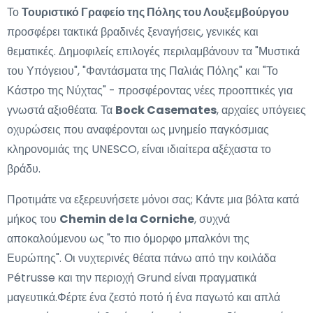
Το
Τουριστικό Γραφείο της Πόλης του Λουξεμβούργου
προσφέρει τακτικά βραδινές ξεναγήσεις, γενικές και
θεματικές. Δημοφιλείς επιλογές περιλαμβάνουν τα "Μυστικά
του Υπόγειου", "Φαντάσματα της Παλιάς Πόλης" και "Το
Κάστρο της Νύχτας" - προσφέροντας νέες προοπτικές για
γνωστά αξιοθέατα. Τα
Bock Casemates
, αρχαίες υπόγειες
οχυρώσεις που αναφέρονται ως μνημείο παγκόσμιας
κληρονομιάς της UNESCO, είναι ιδιαίτερα αξέχαστα το
βράδυ.
Προτιμάτε να εξερευνήσετε μόνοι σας; Κάντε μια βόλτα κατά
μήκος του
Chemin de la Corniche
, συχνά
αποκαλούμενου ως "το πιο όμορφο μπαλκόνι της
Ευρώπης". Οι νυχτερινές θέατα πάνω από την κοιλάδα
Pétrusse και την περιοχή Grund είναι πραγματικά
μαγευτικά.Φέρτε ένα ζεστό ποτό ή ένα παγωτό και απλά