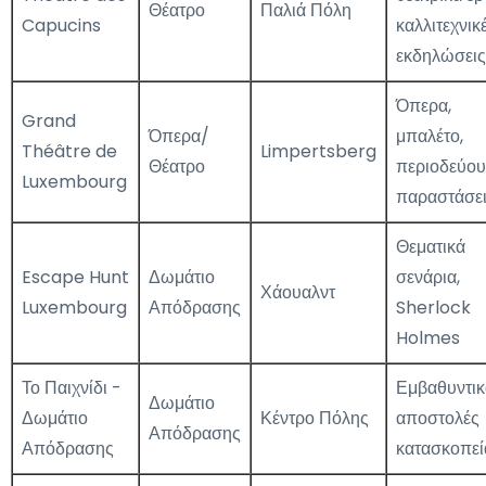
Θέατρο
Παλιά Πόλη
Capucins
καλλιτεχνικ
εκδηλώσεις
Όπερα,
Grand
Όπερα/
μπαλέτο,
Théâtre de
Limpertsberg
Θέατρο
περιοδεύο
Luxembourg
παραστάσε
Θεματικά
Escape Hunt
Δωμάτιο
σενάρια,
Χάουαλντ
Luxembourg
Απόδρασης
Sherlock
Holmes
Το Παιχνίδι -
Εμβαθυντικ
Δωμάτιο
Δωμάτιο
Κέντρο Πόλης
αποστολές
Απόδρασης
Απόδρασης
κατασκοπεί