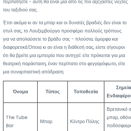
περπατήστε - αυτή θα είναι μία από τις πιο αξέχαστες νύχτες
του ταξιδιού σας.
Έτσι ακόμα κι αν τα μπαρ και οι δυνατές βραδιές δεν είναι το
στυλ σας, το Λουξεμβούργο προσφέρει πολλούς τρόπους
για να απολαύσετε το βράδυ σας - πλούσια, όμορφα και
διαφορετικά.Όποια κι αν είναι η διάθεσή σας, είστε σίγουροι
ότι θα βρείτε μια εμπειρία που αντηχεί: είτε πρόκειται για μια
θεατρική παράσταση, έναν περίπατο στο φεγγαρόφωτο, είτε
μια συναρπαστική απόδραση.
Σημεί
Όνομα
Τύπος
Τοποθεσία
Ενδιαφέρο
Βρετανικό 
The Tube
μπαρ, οθόν
Μπαρ
Κέντρο Πόλης
Bar
ποδόσφαιρ