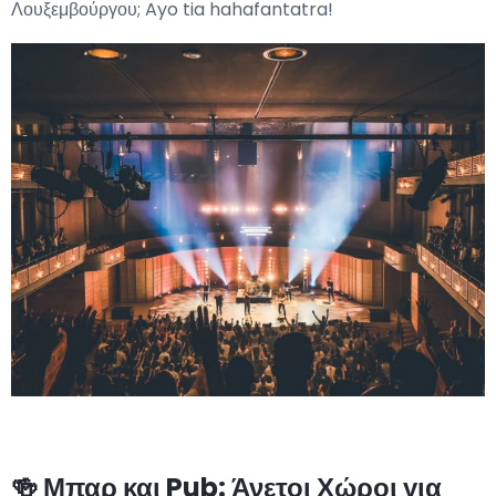
Λουξεμβούργου; Ayo tia hahafantatra!
🍻 Μπαρ και Pub: Άνετοι Χώροι για