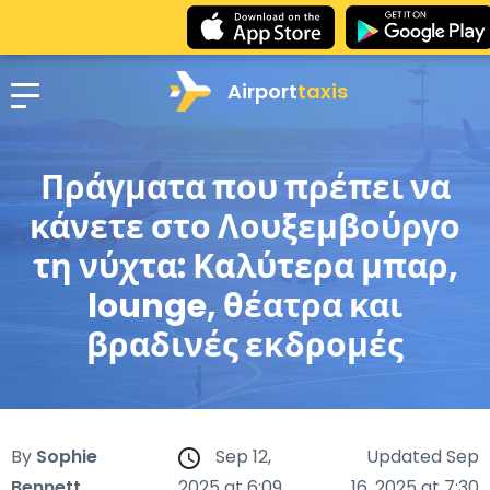
Airport
taxis
Πράγματα που πρέπει να
κάνετε στο Λουξεμβούργο
τη νύχτα: Καλύτερα μπαρ,
lounge, θέατρα και
βραδινές εκδρομές
By
Sophie
Sep 12,
Updated Sep
Bennett
2025 at 6:09
16, 2025 at 7:30