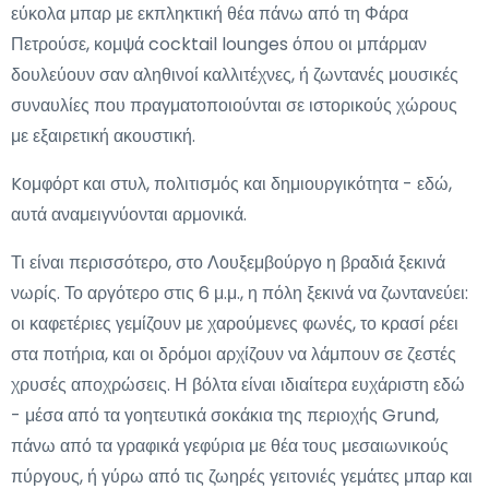
εύκολα μπαρ με εκπληκτική θέα πάνω από τη Φάρα
Πετρούσε, κομψά cocktail lounges όπου οι μπάρμαν
δουλεύουν σαν αληθινοί καλλιτέχνες, ή ζωντανές μουσικές
συναυλίες που πραγματοποιούνται σε ιστορικούς χώρους
με εξαιρετική ακουστική.
Kομφόρτ και στυλ, πολιτισμός και δημιουργικότητα - εδώ,
αυτά αναμειγνύονται αρμονικά.
Τι είναι περισσότερο, στο Λουξεμβούργο η βραδιά ξεκινά
νωρίς. Το αργότερο στις 6 μ.μ., η πόλη ξεκινά να ζωντανεύει:
οι καφετέριες γεμίζουν με χαρούμενες φωνές, το κρασί ρέει
στα ποτήρια, και οι δρόμοι αρχίζουν να λάμπουν σε ζεστές
χρυσές αποχρώσεις. Η βόλτα είναι ιδιαίτερα ευχάριστη εδώ
- μέσα από τα γοητευτικά σοκάκια της περιοχής Grund,
πάνω από τα γραφικά γεφύρια με θέα τους μεσαιωνικούς
πύργους, ή γύρω από τις ζωηρές γειτονιές γεμάτες μπαρ και