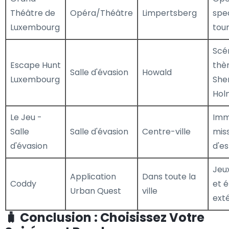
Théâtre de
Opéra/Théâtre
Limpertsberg
spe
Luxembourg
tou
Scé
Escape Hunt
thè
Salle d'évasion
Howald
Luxembourg
She
Hol
Le Jeu -
Imm
Salle
Salle d'évasion
Centre-ville
mis
d'évasion
d'e
Jeu
Application
Dans toute la
Coddy
et 
Urban Quest
ville
exté
🧳 Conclusion : Choisissez Votre