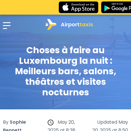
Airport
taxis
Choses à faire au
Luxembourg la nuit :
Meilleurs bars, salons,
théâtres et visites
nocturnes
By
Sophie
May 20,
Updated May
Bennett
2025 at 8:38
20, 2025 at 8:50