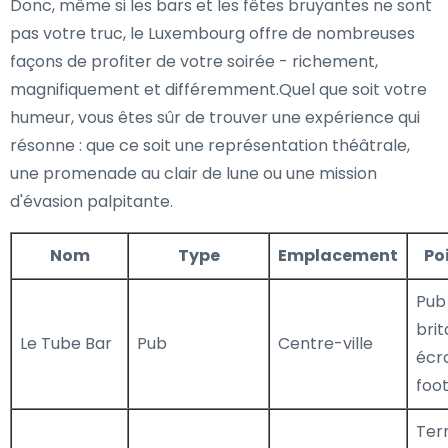
Donc, même si les bars et les fêtes bruyantes ne sont
pas votre truc, le Luxembourg offre de nombreuses
façons de profiter de votre soirée - richement,
magnifiquement et différemment.Quel que soit votre
humeur, vous êtes sûr de trouver une expérience qui
résonne : que ce soit une représentation théâtrale,
une promenade au clair de lune ou une mission
d'évasion palpitante.
Nom
Type
Emplacement
Po
Pub 
brit
Le Tube Bar
Pub
Centre-ville
écr
foot
Ter