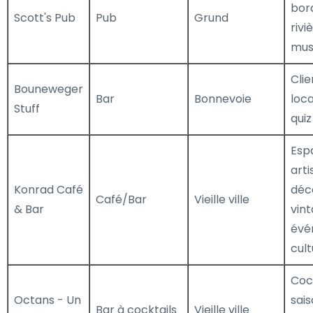
bor
Scott's Pub
Pub
Grund
rivi
musi
Clie
Bouneweger
Bar
Bonnevoie
loca
Stuff
quiz
Esp
arti
Konrad Café
déc
Café/Bar
Vieille ville
& Bar
vint
évé
cult
Coc
Octans - Un
sais
Bar à cocktails
Vieille ville