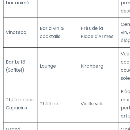
bar animé
pré
des
Cent
Bar à vin &
Près de la
Vinoteca
vin,
cocktails
Place d'Armes
élé
Vue 
Bar Le 18
cock
Lounge
Kirchberg
(Sofitel)
cou
sole
Piè
Théâtre des
mod
Théâtre
Vieille ville
Capucins
per
arti
Grand
Opér