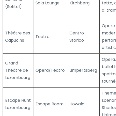
Sala Lounge
Kirchberg
tetto, 
(Sofitel)
al tra
Opere
Théâtre des
Centro
moder
Teatro
Capucins
Storico
perfo
artisti
Opera,
Grand
ballett
Théâtre de
Opera/Teatro
Limpertsberg
spettac
Luxembourg
tourné
Theme
Escape Hunt
scenar
Escape Room
Howald
Luxembourg
Sherlo
Holme