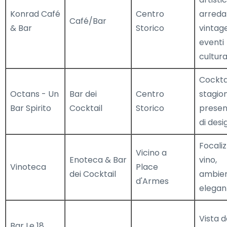
Konrad Café
Centro
arred
Café/Bar
& Bar
Storico
vintage
eventi
cultura
Cockta
Octans - Un
Bar dei
Centro
stagion
Bar Spirito
Cocktail
Storico
presen
di desi
Focaliz
Vicino a
Enoteca & Bar
vino,
Vinoteca
Place
dei Cocktail
ambie
d'Armes
elegan
Vista d
Bar Le 18