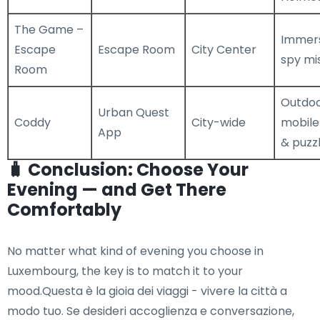
The Game –
Immers
Escape
Escape Room
City Center
spy mi
Room
Outdo
Urban Quest
Coddy
City-wide
mobil
App
& puzz
🧳 Conclusion: Choose Your
Evening — and Get There
Comfortably
No matter what kind of evening you choose in
Luxembourg, the key is to match it to your
mood.Questa è la gioia dei viaggi - vivere la città a
modo tuo. Se desideri accoglienza e conversazione,