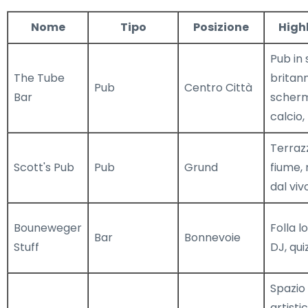
Nome
Tipo
Posizione
High
Pub in 
The Tube
britann
Pub
Centro Città
Bar
schermi
calcio,
Terraz
Scott's Pub
Pub
Grund
fiume,
dal viv
Bouneweger
Folla l
Bar
Bonnevoie
Stuff
DJ, qui
Spazio
artistic