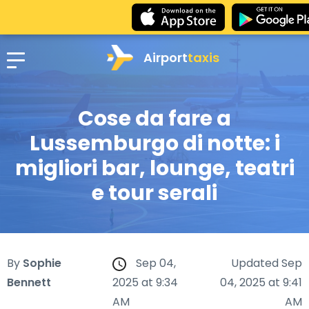
Airport
taxis
Cose da fare a
Lussemburgo di notte: i
migliori bar, lounge, teatri
e tour serali
By
Sophie
Sep 04,
Updated Sep
Bennett
2025 at 9:34
04, 2025 at 9:41
AM
AM