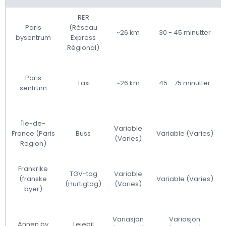
RER
Paris
(Réseau
~26 km
30 - 45 minutter
bysentrum
Express
Régional)
Paris
Taxi
~26 km
45 - 75 minutter
sentrum
Île-de-
Variable
France (Paris
Buss
Variable (Varies)
(Varies)
Region)
Frankrike
TGV-tog
Variable
(franske
Variable (Varies)
(Hurtigtog)
(Varies)
byer)
Variasjon
Variasjon
Annen by
Leiebil