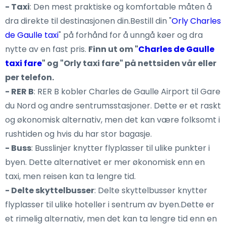
- Taxi
: Den mest praktiske og komfortable måten å
dra direkte til destinasjonen din.Bestill din "
Orly Charles
de Gaulle taxi
" på forhånd for å unngå køer og dra
nytte av en fast pris.
Finn ut om "
Charles de Gaulle
taxi fare
" og "Orly taxi fare" på nettsiden vår eller
per telefon.
- RER B
: RER B kobler Charles de Gaulle Airport til Gare
du Nord og andre sentrumsstasjoner. Dette er et raskt
og økonomisk alternativ, men det kan være folksomt i
rushtiden og hvis du har stor bagasje.
- Buss
: Busslinjer knytter flyplasser til ulike punkter i
byen. Dette alternativet er mer økonomisk enn en
taxi, men reisen kan ta lengre tid.
- Delte skyttelbusser
: Delte skyttelbusser knytter
flyplasser til ulike hoteller i sentrum av byen.Dette er
et rimelig alternativ, men det kan ta lengre tid enn en