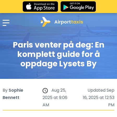
Airport
taxis
Paris venter på deg: En
komplett guide for å
oppdage Lysets By
By
Sophie
Aug 25,
Updated Sep
Bennett
2025 at 9:06
16, 2025 at 12:53
AM
PM