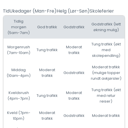
TidUkedager (Man-Fre)Helg (Lør-Søn)Skoleferier
Tidlig
Godstrafikk (lett
morgen
God trafikk
Godstrafikk
økning mulig)
(5am-7am)
Tung trafikk (økt
Morgenrush
Moderat
Tung trafikk
med
(7am-10am)
trafikk
skolependling)
Moderat trafikk
Middag
Moderat
Godstrafikk
(mulige topper
(10am-4pm)
trafikk
rundt avkjørsler)
Tung trafikk (økt
Kveldsrush
Moderat
Tung trafikk
med retur
(4pm-7pm)
trafikk
reiser)
Kveld (7pm-
Moderat
Godstrafikk
Moderat trafikk
10pm)
trafikk