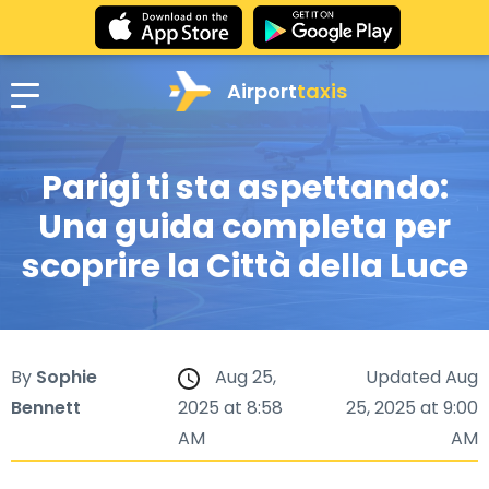
Airport
taxis
Parigi ti sta aspettando:
Una guida completa per
scoprire la Città della Luce
By
Sophie
Aug 25,
Updated Aug
Bennett
2025 at 8:58
25, 2025 at 9:00
AM
AM