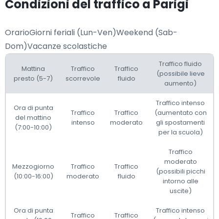
Condizioni del traffico a Parigi
OrarioGiorni feriali (Lun-Ven)Weekend (Sab-
Dom)Vacanze scolastiche
Traffico fluido
Mattina
Traffico
Traffico
(possibile lieve
presto (5-7)
scorrevole
fluido
aumento)
Traffico intenso
Ora di punta
Traffico
Traffico
(aumentato con
del mattino
intenso
moderato
gli spostamenti
(7:00-10:00)
per la scuola)
Traffico
moderato
Mezzogiorno
Traffico
Traffico
(possibili picchi
(10:00-16:00)
moderato
fluido
intorno alle
uscite)
Ora di punta
Traffico intenso
Traffico
Traffico