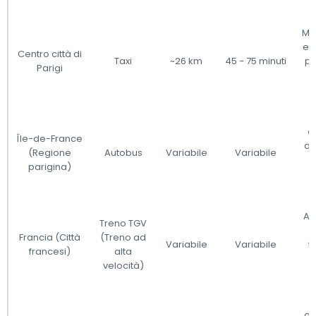
Me
e 
Centro città di
Taxi
~26 km
45 - 75 minuti
pr
Parigi
e
Île-de-France
de
(Regione
Autobus
Variabile
Variabile
parigina)
a
Alt
Treno TGV
Francia (Città
(Treno ad
Variabile
Variabile
f
francesi)
alta
c
velocità)
l
off