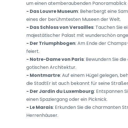
um einen atemberaubenden Panoramablick au
- Das Louvre Museum
: Beherbergt eine Sam
eines der berühmtesten Museen der Welt.
- Das Schloss von Versailles
: Tauchen Sie e
majestätischer Palast mit wunderschön ange
- Der Triumphbogen
: Am Ende der Champs-É
feiert.
- Notre-Dame von Paris
: Bewundern Sie die
gotischen Architektur.
- Montmartre
: Auf einem Hügel gelegen, be
die StadtEr ist auch bekannt für seine Stra
- Der Jardin du Luxembourg
: Entspannen S
einen Spaziergang oder ein Picknick.
- Le Marais
: Erkunden Sie die charmanten St
Herrenhäuser.