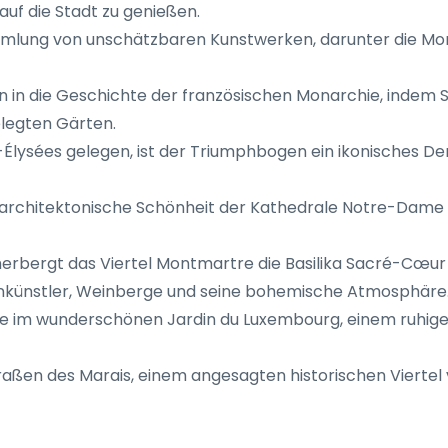
f die Stadt zu genießen.
mlung von unschätzbaren Kunstwerken, darunter die Mona 
in in die Geschichte der französischen Monarchie, indem S
legten Gärten.
lysées gelegen, ist der Triumphbogen ein ikonisches Denk
 architektonische Schönheit der Kathedrale Notre-Dame v
herbergt das Viertel Montmartre die Basilika Sacré-Cœu
ßenkünstler, Weinberge und seine bohemische Atmosphäre
ie im wunderschönen Jardin du Luxembourg, einem ruhigen 
raßen des Marais, einem angesagten historischen Viertel 