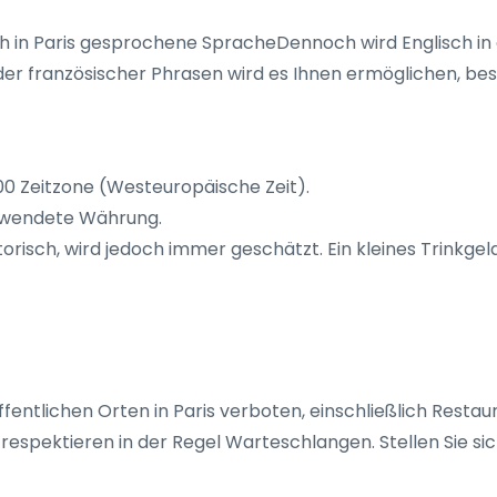
ich in Paris gesprochene SpracheDennoch wird Englisch i
er französischer Phrasen wird es Ihnen ermöglichen, bes
1:00 Zeitzone (Westeuropäische Zeit).
verwendete Währung.
gatorisch, wird jedoch immer geschätzt. Ein kleines Trinkgel
fentlichen Orten in Paris verboten, einschließlich Restau
espektieren in der Regel Warteschlangen. Stellen Sie sich