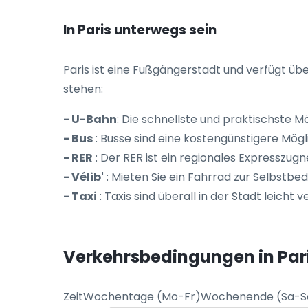
In Paris unterwegs sein
Paris ist eine Fußgängerstadt und verfügt übe
stehen:
- U-Bahn
: Die schnellste und praktischste M
- Bus
: Busse sind eine kostengünstigere Mögli
- RER
: Der RER ist ein regionales Expresszug
- Vélib'
: Mieten Sie ein Fahrrad zur Selbstb
- Taxi
: Taxis sind überall in der Stadt leicht
Verkehrsbedingungen in Par
ZeitWochentage (Mo-Fr)Wochenende (Sa-So