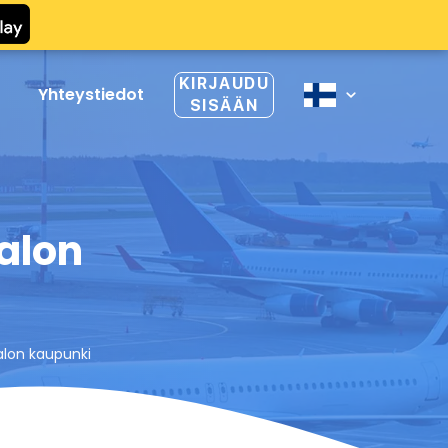
KIRJAUDU
Yhteystiedot
SISÄÄN
alon
Valon kaupunki