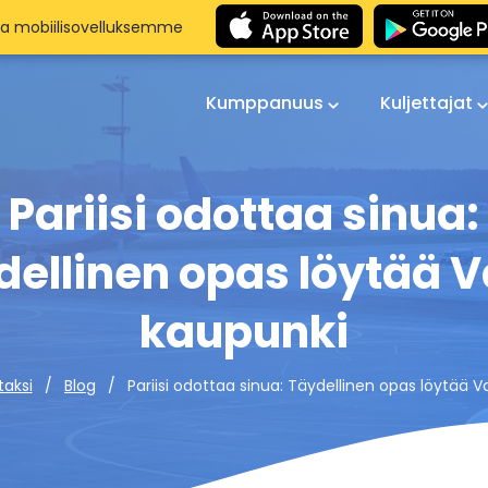
aa mobiilisovelluksemme
Kumppanuus
Kuljettajat
Pariisi odottaa sinua:
dellinen opas löytää V
kaupunki
Pariisi odottaa sinua: Täydellinen opas löytää 
taksi
Blog