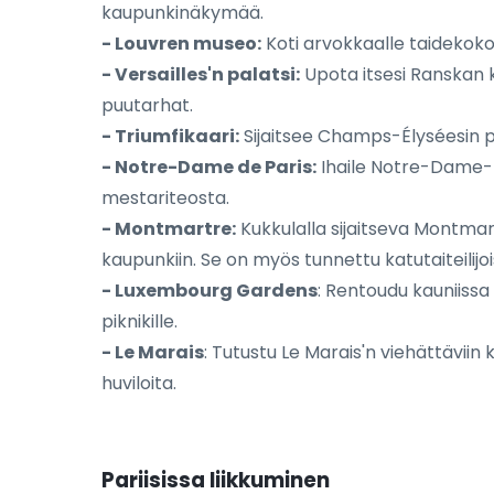
kaupunkinäkymää.
- Louvren museo:
Koti arvokkaalle taidekoko
- Versailles'n palatsi:
Upota itsesi Ranskan ku
puutarhat.
- Triumfikaari:
Sijaitsee Champs-Élyséesin pää
- Notre-Dame de Paris:
Ihaile Notre-Dame-ka
mestariteosta.
- Montmartre:
Kukkulalla sijaitseva Montma
kaupunkiin. Se on myös tunnettu katutaiteilijoi
- Luxembourg Gardens
: Rentoudu kauniissa 
piknikille.
- Le Marais
: Tutustu Le Marais'n viehättäviin
huviloita.
Pariisissa liikkuminen