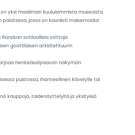
e on yksi maailman kuuluisimmista museoista.
n palatsissa, jossa on kauniisti maisemoidut
anskan sotilaallisia voittoja.
sen goottilaisen arkkitehtuurin
a tarjoaa henkeäsalpaavan näkymän
sessa puistossa, ihanteellinen kävelylle tai
nä kauppoja, taidenäyttelyitä ja yksityisiä