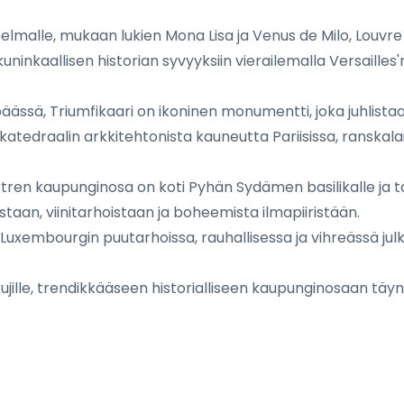
elmalle, mukaan lukien Mona Lisa ja Venus de Milo, Louvr
ninkaallisen historian syvyyksiin vierailemalla Versailles'
ssä, Triumfikaari on ikoninen monumentti, joka juhlistaa R
tedraalin arkkitehtonista kauneutta Pariisissa, ranskalai
rtren kaupunginosa on koti Pyhän Sydämen basilikalle j
staan, viinitarhoistaan ja boheemista ilmapiiristään.
Luxembourgin puutarhoissa, rauhallisessa ja vihreässä julki
 kujille, trendikkääseen historialliseen kaupunginosaan täyn