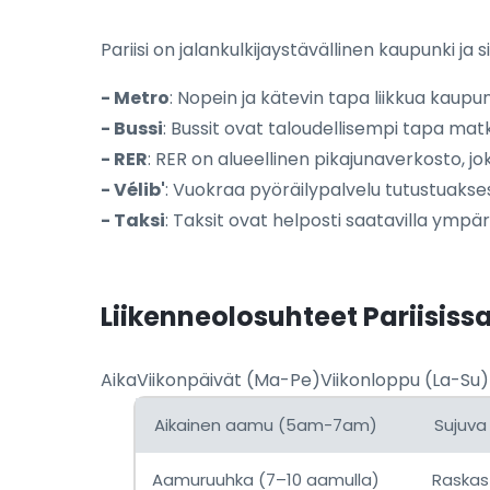
Pariisi on jalankulkijaystävällinen kaupunki ja
- Metro
: Nopein ja kätevin tapa liikkua kaup
- Bussi
: Bussit ovat taloudellisempi tapa mat
- RER
: RER on alueellinen pikajunaverkosto, jo
- Vélib'
: Vuokraa pyöräilypalvelu tutustuaksesi
- Taksi
: Taksit ovat helposti saatavilla ympäri
Liikenneolosuhteet Pariisiss
AikaViikonpäivät (Ma-Pe)Viikonloppu (La-Su
Aikainen aamu (5am-7am)
Sujuva 
Aamuruuhka (7–10 aamulla)
Raskas 