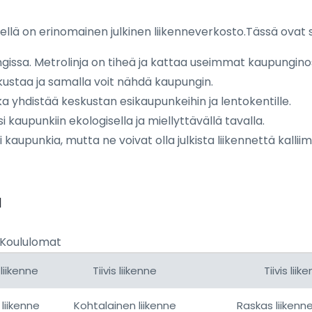
 siellä on erinomainen julkinen liikenneverkosto.Tässä ovat 
ungissa. Metrolinja on tiheä ja kattaa useimmat kaupungino
kustaa ja samalla voit nähdä kaupungin.
ka yhdistää keskustan esikaupunkeihin ja lentokentille.
 kaupunkiin ekologisella ja miellyttävällä tavalla.
 kaupunkia, mutta ne voivat olla julkista liikennettä kalliim
a
)Koululomat
liikenne
Tiivis liikenne
Tiivis lii
liikenne
Kohtalainen liikenne
Raskas liikenn