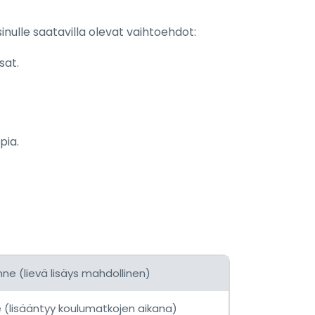
sinulle saatavilla olevat vaihtoehdot:
sat.
pia.
kenne (lievä lisäys mahdollinen)
e (lisääntyy koulumatkojen aikana)