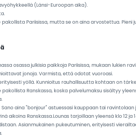
aikavyöhykkeellä (Länsi-Euroopan aika).
ta.
akollista Pariisissa, mutta se on aina arvostettua. Pieni j
vä
sa osassa julkisia paikkoja Pariisissa, mukaan lukien ravint
oittavat jonoja. Varmista, että odotat vuoroasi.
a, erityisesti yöllä. Kunnioitus rauhallisuutta kohtaan on tärke
pakollista Ranskassa, koska palvelumaksu sisältyy yleen
.
Sano aina "bonjour" astuessasi kauppaan tai ravintolaan j
 aikoina Ranskassa.Lounas tarjoillaan yleensä klo 12 ja 14 välil
istaan. Asianmukainen pukeutuminen, erityisesti vierailta
.