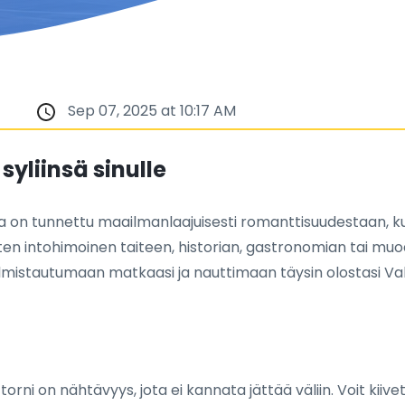
Sep 07, 2025 at 10:17 AM
syliinsä sinulle
a on tunnettu maailmanlaajuisesti romanttisuudestaan, kult
tten intohimoinen taiteen, historian, gastronomian tai muod
lmistautumaan matkaasi ja nauttimaan täysin olostasi Va
fel-torni on nähtävyys, jota ei kannata jättää väliin. Voit k