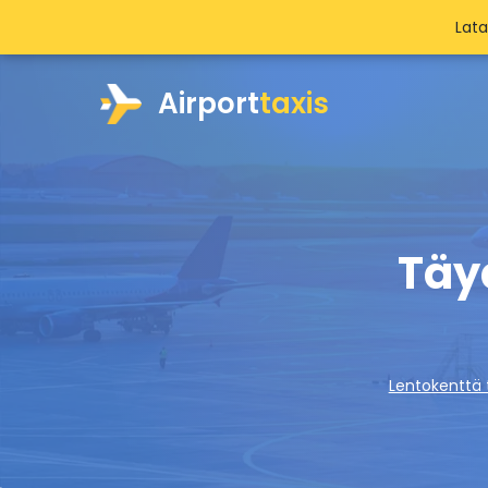
Lat
Airport
taxis
Täy
Lentokenttä 