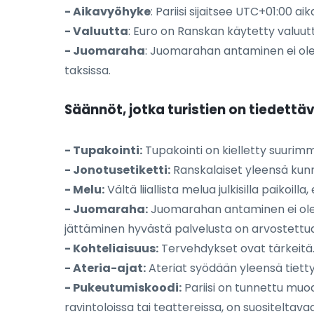
- Aikavyöhyke
: Pariisi sijaitsee UTC+01:00 
- Valuutta
: Euro on Ranskan käytetty valuut
- Juomaraha
: Juomarahan antaminen ei ole p
taksissa.
Säännöt, jotka turistien on tiedettä
- Tupakointi:
Tupakointi on kielletty suurimmas
- Jonotusetiketti:
Ranskalaiset yleensä kunni
- Melu:
Vältä liiallista melua julkisilla paikoill
- Juomaraha:
Juomarahan antaminen ei ole 
jättäminen hyvästä palvelusta on arvostettua
- Kohteliaisuus:
Tervehdykset ovat tärkeitä. 
- Ateria-ajat:
Ateriat syödään yleensä tiettyinä
- Pukeutumiskoodi:
Pariisi on tunnettu muod
ravintoloissa tai teattereissa, on suositeltavaa