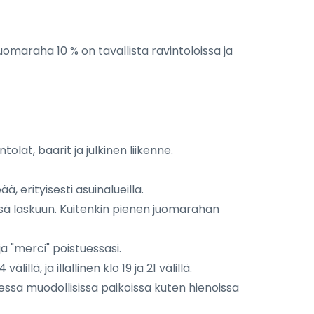
uomaraha 10 % on tavallista ravintoloissa ja
olat, baarit ja julkinen liikenne.
ää, erityisesti asuinalueilla.
sä laskuun. Kuitenkin pienen juomarahan
a "merci" poistuessasi.
lä, ja illallinen klo 19 ja 21 välillä.
essa muodollisissa paikoissa kuten hienoissa