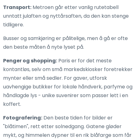
Transport:
Metroen går etter vanlig rutetabell
unntatt julaften og nyttårsaften, da den kan stenge
tidligere.
Busser og samkjøring er pålitelige, men å gå er ofte
den beste måten å nyte lyset på.
Penger og shopping:
Paris er for det meste
kontantløs, selv om små markedskiosker foretrekker
mynter eller små sedler. For gaver, utforsk
uavhengige butikker for lokale håndverk, parfyme og
håndlagde lys - unike suvenirer som passer lett i en
koffert.
Fotografering:
Den beste tiden for bilder er
"blåtimen", rett etter solnedgang. Gatene gløder
mykt, og himmelen dypner til en rik blåfarge som får