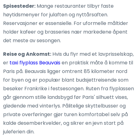
Spisesteder:
Mange restauranter tilbyr faste
høytidsmenyer for julaften og nyttårsaften.
Reservasjoner er essensielle. For uformelle måltider
holder kafeer og brasseries nær markedene åpent
det meste av sesongen.
Reise og Ankomst:
Hvis du flyr med et lavprisselskap,
er
taxi flyplass Beauvais
en praktisk måte å komme til
Paris på. Beauvais ligger omtrent 85 kilometer nord
for byen og er populær blant budsjettreisende som
besøker Frankrike i festsesongen. Ruten fra flyplassen
går gjennom stille landsbygd før Paris' silhuett vises,
glødende med vinterlys. Pålitelige skyttelbusser og
private overføringer gjør turen komfortabel selv på
kalde desemberkvelder, og sikrer en jevn start på
juleferien din.