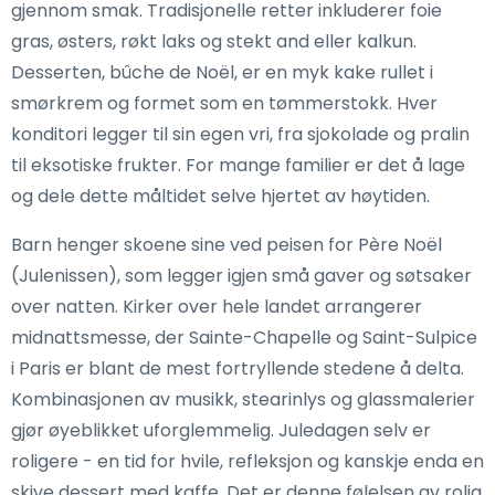
gjennom smak. Tradisjonelle retter inkluderer foie
gras, østers, røkt laks og stekt and eller kalkun.
Desserten, bûche de Noël, er en myk kake rullet i
smørkrem og formet som en tømmerstokk. Hver
konditori legger til sin egen vri, fra sjokolade og pralin
til eksotiske frukter. For mange familier er det å lage
og dele dette måltidet selve hjertet av høytiden.
Barn henger skoene sine ved peisen for Père Noël
(Julenissen), som legger igjen små gaver og søtsaker
over natten. Kirker over hele landet arrangerer
midnattsmesse, der Sainte-Chapelle og Saint-Sulpice
i Paris er blant de mest fortryllende stedene å delta.
Kombinasjonen av musikk, stearinlys og glassmalerier
gjør øyeblikket uforglemmelig. Juledagen selv er
roligere - en tid for hvile, refleksjon og kanskje enda en
skive dessert med kaffe. Det er denne følelsen av rolig