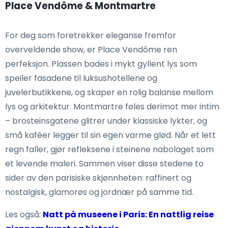
Place Vendôme & Montmartre
For deg som foretrekker eleganse fremfor
overveldende show, er Place Vendôme ren
perfeksjon. Plassen bades i mykt gyllent lys som
speiler fasadene til luksushotellene og
juvelerbutikkene, og skaper en rolig balanse mellom
lys og arkitektur. Montmartre føles derimot mer intim
– brosteinsgatene glitrer under klassiske lykter, og
små kaféer legger til sin egen varme glød. Når et lett
regn faller, gjør refleksene i steinene nabolaget som
et levende maleri. Sammen viser disse stedene to
sider av den parisiske skjønnheten: raffinert og
nostalgisk, glamorøs og jordnær på samme tid.
Les også:
Natt på museene i Paris: En nattlig reise