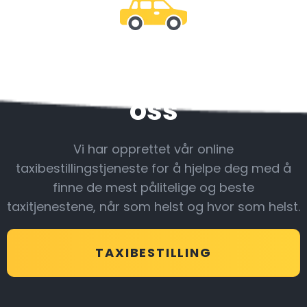
Vær sammen med
oss
Vi har opprettet vår online
taxibestillingstjeneste for å hjelpe deg med å
finne de mest pålitelige og beste
taxitjenestene, når som helst og hvor som helst.
TAXIBESTILLING