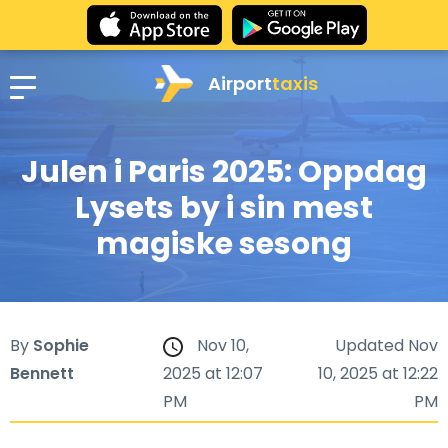
Airport
taxis
Julen i Paris 2025: Oppdag
Lysets by i sin mest
magiske sesong
By
Sophie
Nov 10,
Updated Nov
Bennett
2025 at 12:07
10, 2025 at 12:22
PM
PM