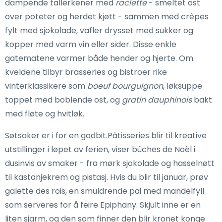
dampende tallerkener med
raclette
- smeltet ost
over poteter og herdet kjøtt - sammen med crêpes
fylt med sjokolade, vafler drysset med sukker og
kopper med varm vin eller sider. Disse enkle
gatematene varmer både hender og hjerte. Om
kveldene tilbyr brasseries og bistroer rike
vinterklassikere som
boeuf bourguignon
, løksuppe
toppet med boblende ost, og
gratin dauphinois
bakt
med fløte og hvitløk.
Søtsaker er i for en godbit.Pâtisseries blir til kreative
utstillinger i løpet av ferien, viser bûches de Noël i
dusinvis av smaker - fra mørk sjokolade og hasselnøtt
til kastanjekrem og pistasj. Hvis du blir til januar, prøv
galette des rois, en smuldrende pai med mandelfyll
som serveres for å feire Epiphany. Skjult inne er en
liten sjarm, og den som finner den blir kronet konge