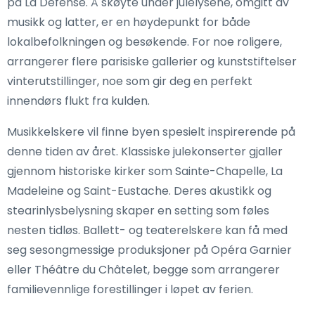
på La Défense. Å skøyte under julelysene, omgitt av
musikk og latter, er en høydepunkt for både
lokalbefolkningen og besøkende. For noe roligere,
arrangerer flere parisiske gallerier og kunststiftelser
vinterutstillinger, noe som gir deg en perfekt
innendørs flukt fra kulden.
Musikkelskere vil finne byen spesielt inspirerende på
denne tiden av året. Klassiske julekonserter gjaller
gjennom historiske kirker som Sainte-Chapelle, La
Madeleine og Saint-Eustache. Deres akustikk og
stearinlysbelysning skaper en setting som føles
nesten tidløs. Ballett- og teaterelskere kan få med
seg sesongmessige produksjoner på Opéra Garnier
eller Théâtre du Châtelet, begge som arrangerer
familievennlige forestillinger i løpet av ferien.