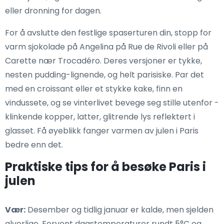
eller dronning for dagen.
For å avslutte den festlige spaserturen din, stopp for
varm sjokolade på Angelina på Rue de Rivoli eller på
Carette nær Trocadéro. Deres versjoner er tykke,
nesten pudding-lignende, og helt parisiske. Par det
med en croissant eller et stykke kake, finn en
vindussete, og se vinterlivet bevege seg stille utenfor -
klinkende kopper, latter, glitrende lys reflektert i
glasset. Få øyeblikk fanger varmen av julen i Paris
bedre enn det.
Praktiske tips for å besøke Paris i
julen
Vær:
Desember og tidlig januar er kalde, men sjelden
alvorlige. Forvent dagstemperaturer rundt 5°C og