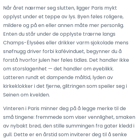
Når året nærmer seg slutten, ligger Paris mykt
opplyst under et teppe av lys. Byen føles roligere,
mildere og på en eller annen måte mer personlig.
Enten du står under de opplyste trærne langs
Champs-Élysées eller drikker varm sjokolade mens
snøfnugg driver forbi kafévinduet, begynner du å
forstå hvorfor julen her føles tidløs. Det handler ikke
om storslagenhet — det handler om øyeblikk.
Latteren rundt et dampende måltid, lyden av
kirkeklokker i det fjerne, glitringen som speiler seg i
Seinen om kvelden.
Vinteren i Paris minner deg på å legge merke til de
små tingene: fremmede som viser vennlighet, smaken
av nybakt brød, den stille summingen fra gater kledd i
gull. Dette er en årstid som inviterer deg til å senke