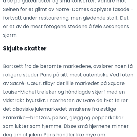
å se på gateartister og små konserter. Vandre mot
Seinen for et glimt av Notre-Dames opplyste fasade -
fortsatt under restaurering, men glødende stolt. Det
er et av de mest fotogene stedene å føle sesongens
sjarm.
Skjulte skatter
Bortsett fra de berømte markedene, avslører noen få
roligere steder Paris på sitt mest autentiske.Ved foten
av Sacré-Cœur, tilbyr det lille markedet på Square
Louise-Michel treleker og håndlagde skjerf med en
vidstrakt byutsikt. I nærheten av Gare de l’Est feirer
det alsasiske julemarkedet smakene fra østlige
Frankrike—bretzels, pølser, gløgg og pepperkaker
som lukter som hjemme. Disse små hjørnene minner
deg om at julen i Paris handler like mye om