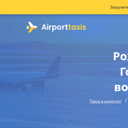
Загрузит
Airport
taxis
Ро
Г
в
Такси в аэропорт