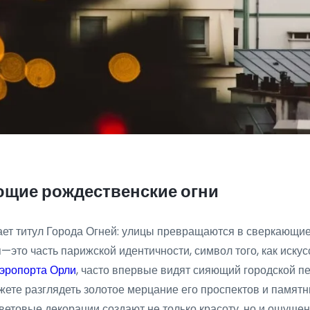
ющие рождественские огни
т титул Города Огней: улицы превращаются в сверкающие 
это часть парижской идентичности, символ того, как иску
аэропорта Орли
, часто впервые видят сияющий городской п
ожете разглядеть золотое мерцание его проспектов и памятн
етовые декорации создают не только красоту, но и ощущен