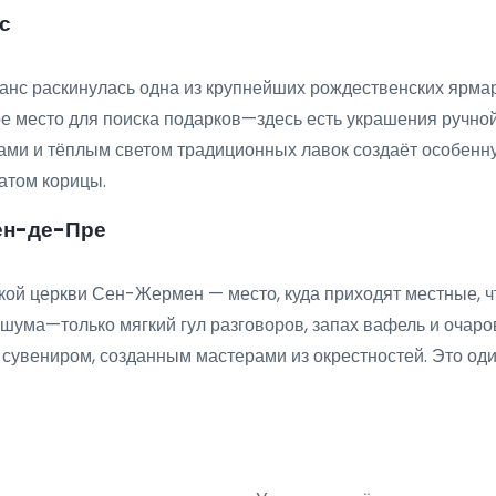
с
нс раскинулась одна из крупнейших рождественских ярма
е место для поиска подарков—здесь есть украшения ручно
ми и тёплым светом традиционных лавок создаёт особенну
матом корицы.
ен-де-Пре
кой церкви Сен-Жермен — место, куда приходят местные, 
 шума—только мягкий гул разговоров, запах вафель и очаро
сувениром, созданным мастерами из окрестностей. Это оди