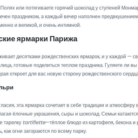
 Полях или потягиваете горячий шоколад у ступеней Монмар
тмечен праздником, а каждый вечер наполнен предвкушением
менно и великой, и очень интимной.
ские ярмарки Парижа
ивает десятками рождественских ярмарок, и у каждой — св
лица, готовые поделиться теплом праздника. Гуляете ли в
рая откроет для вас новую сторону рождественского сердца
ильри
сия, эта ярмарка сочетает в себе традиции и атмосферу 
агая ёлочные украшения, сыры и шоколад. Семьи катаются 
е тарелку
tartiflette
—тёплое блюдо из картофеля, бекона и
, как огни загораются по всему парку.