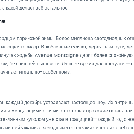
 с какой делает всё остальное.
ne
сердцем парижской зимы. Более миллиона светодиодных ог
ияющий коридор. Влюблённые гуляют, держась за руки, дет
 минутах ходьбы Avenue Montaigne дарит более спокойну
ом, без лишней пышности. Лучшее время для прогулки — ср
начинает играть по-особенному.
ан каждый декабрь устраивают настоящее шоу. Их витрин
и и мерцающими огнями, от которых прохожие останавлива
стеклянным куполом уже стала традицией—каждый год с нов
ми пейзажами, с холодными оттенками синего и серебряны