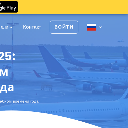
тели
Контакт
ВОЙТИ
25:
ом
да
шебном времени года