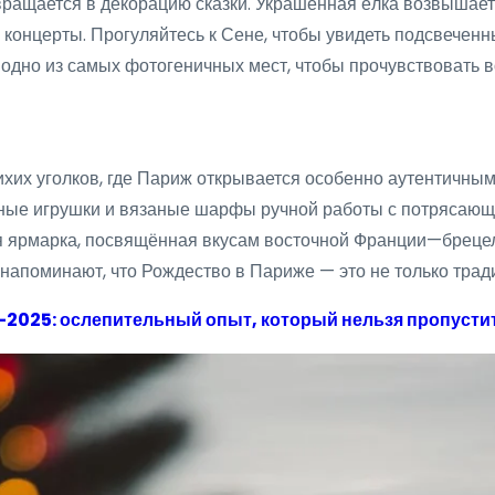
ащается в декорацию сказки. Украшенная ёлка возвышается
 концерты. Прогуляйтесь к Сене, чтобы увидеть подсвече
 одно из самых фотогеничных мест, чтобы прочувствовать 
ихих уголков, где Париж открывается особенно аутентичн
ые игрушки и вязаные шарфы ручной работы с потрясающим
 ярмарка, посвящённая вкусам восточной Франции—брецели
апоминают, что Рождество в Париже — это не только тради
-2025: ослепительный опыт, который нельзя пропусти