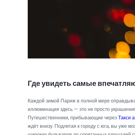
Где увидеть самые впечатля
Каждой зимой Париж в полной мере оправдывае
иллюминация здесь — это не просто украшения—
Путешественники, прибывающие через
Такси 
ждёт внизу. Подлетая к городу с юга, вы уже м
широких бульваров до спрятанных площадей св