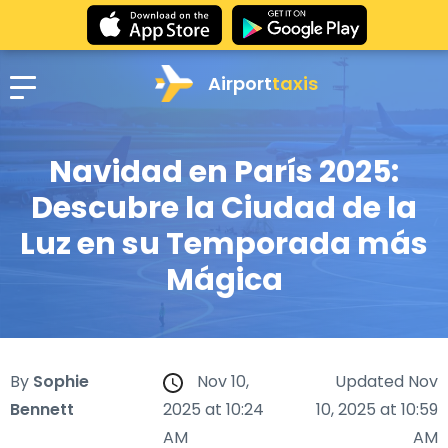
Airport
taxis
Navidad en París 2025:
Descubre la Ciudad de la
Luz en su Temporada más
Mágica
By
Sophie
Nov 10,
Updated Nov
Bennett
2025 at 10:24
10, 2025 at 10:59
AM
AM