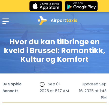
Airport
taxis
Hvor du kan tilbringe en
kveld i Brussel: Romantikk,
Kultur og Komfort
By
Sophie
Sep 01,
Updated Sep
Bennett
2025 at 8:17 AM
16, 2025 at 1:43
PM