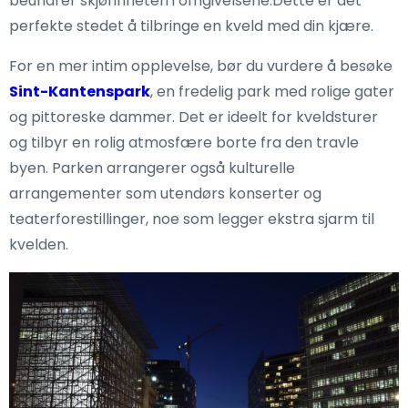
beundrer skjønnheten i omgivelsene.Dette er det
perfekte stedet å tilbringe en kveld med din kjære.
For en mer intim opplevelse, bør du vurdere å besøke
Sint-Kantenspark
, en fredelig park med rolige gater
og pittoreske dammer. Det er ideelt for kveldsturer
og tilbyr en rolig atmosfære borte fra den travle
byen. Parken arrangerer også kulturelle
arrangementer som utendørs konserter og
teaterforestillinger, noe som legger ekstra sjarm til
kvelden.