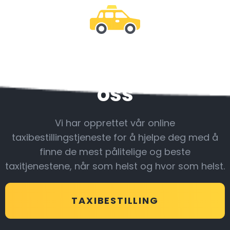
Vær sammen med
oss
Vi har opprettet vår online
taxibestillingstjeneste for å hjelpe deg med å
finne de mest pålitelige og beste
taxitjenestene, når som helst og hvor som helst.
TAXIBESTILLING