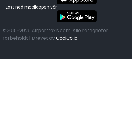
Last ned mobilappen vår
©2015-2026 Airporttaxis.com.
Alle rettigheter
forbeholdt | Drevet av
CodiCo.io