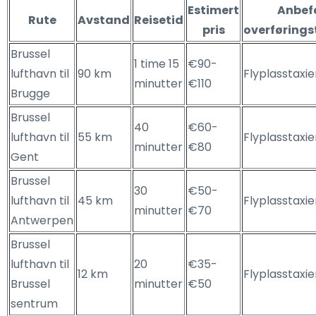
Estimert
Anbef
Rute
Avstand
Reisetid
pris
overførings
Brussel
1 time 15
€90-
lufthavn til
90 km
Flyplasstaxie
minutter
€110
Brugge
Brussel
40
€60-
lufthavn til
55 km
Flyplasstaxie
minutter
€80
Gent
Brussel
30
€50-
lufthavn til
45 km
Flyplasstaxie
minutter
€70
Antwerpen
Brussel
lufthavn til
20
€35-
12 km
Flyplasstaxie
Brussel
minutter
€50
sentrum