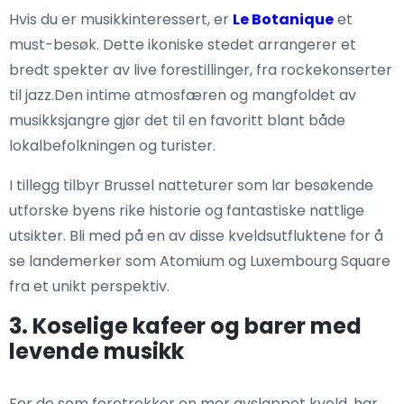
Hvis du er musikkinteressert, er
Le Botanique
et
must-besøk. Dette ikoniske stedet arrangerer et
bredt spekter av live forestillinger, fra rockekonserter
til jazz.Den intime atmosfæren og mangfoldet av
musikksjangre gjør det til en favoritt blant både
lokalbefolkningen og turister.
I tillegg tilbyr Brussel natteturer som lar besøkende
utforske byens rike historie og fantastiske nattlige
utsikter. Bli med på en av disse kveldsutfluktene for å
se landemerker som Atomium og Luxembourg Square
fra et unikt perspektiv.
3. Koselige kafeer og barer med
levende musikk
For de som foretrekker en mer avslappet kveld, har