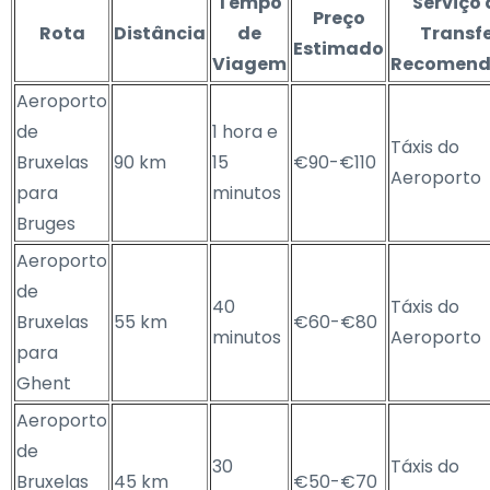
Tempo
Serviço 
Preço
Rota
Distância
de
Transf
Estimado
Viagem
Recomen
Aeroporto
de
1 hora e
Táxis do
Bruxelas
90 km
15
€90-€110
Aeroporto
para
minutos
Bruges
Aeroporto
de
40
Táxis do
Bruxelas
55 km
€60-€80
minutos
Aeroporto
para
Ghent
Aeroporto
de
30
Táxis do
Bruxelas
45 km
€50-€70