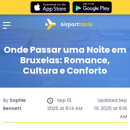
Airport
taxis
Onde Passar uma Noite em
Bruxelas: Romance,
Cultura e Conforto
By
Sophie
Sep 01,
Updated Sep
Bennett
2025 at 8:14 AM
01, 2025 at 8:16
AM