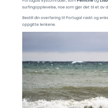
Portugals kystområder, som
Peniche
og
Lis
surfingopplevelse, noe som gjør det til et av
Bestill din overføring til Portugal raskt og en
oppgitte lenkene.