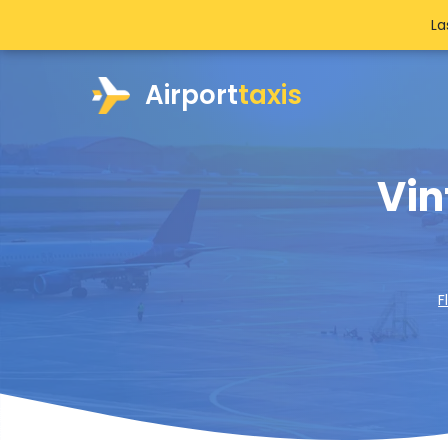
La
Airport
taxis
Vin
F