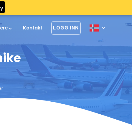
vere
Kontakt
LOGG INN
nike
er