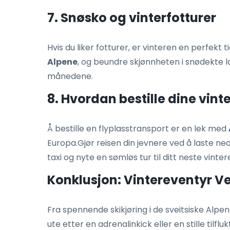
7. Snøsko og vinterfotturer
Hvis du liker fotturer, er vinteren en perfekt ti
Alpene
, og beundre skjønnheten i snødekte l
månedene.
8. Hvordan bestille dine vint
Å bestille en flyplasstransport er en lek med
Europa.Gjør reisen din jevnere ved å laste ne
taxi og nyte en sømløs tur til ditt neste vinte
Konklusjon: Vintereventyr V
Fra spennende skikjøring i de sveitsiske Alpene
ute etter en adrenalinkick eller en stille tilf