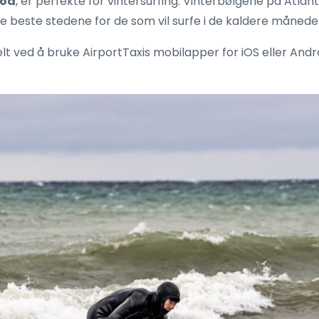
boa
, er perfekte for vintersurfing. Vinterbølgene på Atl
 de beste stedene for de som vil surfe i de kaldere månede
kelt ved å bruke AirportTaxis mobilapper for iOS eller Andro