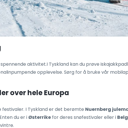
g
 spennende aktivitet.I Tyskland kan du prøve iskajakkpad
alinpumpende opplevelse. Sørg for å bruke vår mobilapp f
aler over hele Europa
festivaler. I Tyskland er det berømte
Nuernberg julem
Enten du er i
Østerrike
for deres snøfestivaler eller i
Belg
vintre.