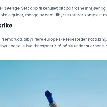
ler
Sverige
. Sett opp fiskehullet ditt på frosne innsjøer o
okale guider, mange av dem tilbyr fisketurer komplett 
krike
s frembrudd, tilbyr flere europeiske feriesteder nattskii
tilbyr spesielle kveldssesjoner. Stå på ski under stjernene