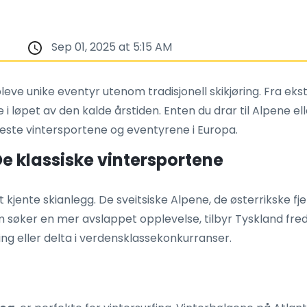
Sep 01, 2025 at 5:15 AM
eve unike eventyr utenom tradisjonell skikjøring. Fra ekst
 løpet av den kalde årstiden. Enten du drar til Alpene elle
este vintersportene og eventyrene i Europa.
De klassiske vintersportene
jente skianlegg. De sveitsiske Alpene, de østerrikske fjel
m søker en mer avslappet opplevelse, tilbyr Tyskland fred
øring eller delta i verdensklassekonkurranser.