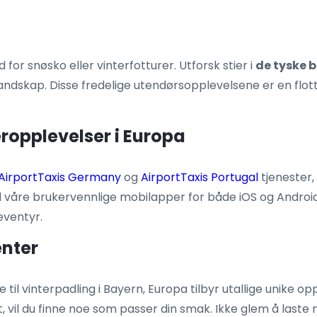
d for snøsko eller vinterfotturer. Utforsk stier i
de tyske 
andskap. Disse fredelige utendørsopplevelsene er en flott
eropplevelser i Europa
AirportTaxis Germany
og
AirportTaxis Portugal
tjenester,
d våre brukervennlige mobilapper for både iOS og Android.
reventyr.
enter
 til vinterpadling i Bayern, Europa tilbyr utallige unike o
lukt, vil du finne noe som passer din smak. Ikke glem å last