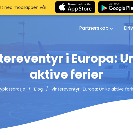
st ned mobilappen vår
Partnerskap
Dri
tereventyr i Europa: U
aktive ferier
Vintereventyr i Europa: Unike aktive feri
lyplassdrosje
Blog