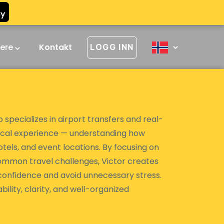
vere
Kontakt
LOGG INN
o specializes in airport transfers and real-
actical experience — understanding how
otels, and event locations. By focusing on
 common travel challenges, Victor creates
h confidence and avoid unnecessary stress.
bility, clarity, and well-organized