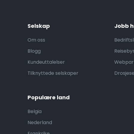
Selskap
Jobb h
Om oss
Bedrifts
Blogg
Reiseby
Kundeuttalelser
Webpar
Tilknyttede selskaper
Drosjes
Populære land
Belgia
Nederland
Frankrike