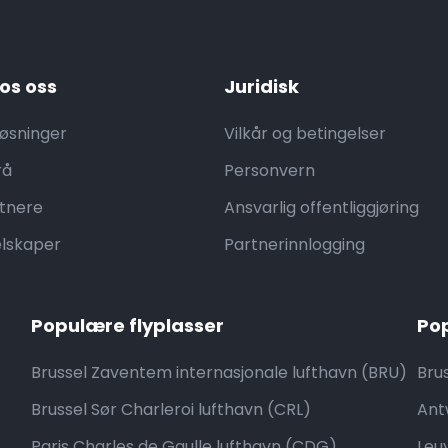
os oss
Juridisk
løsninger
Vilkår og betingelser
rå
Personvern
tnere
Ansvarlig offentliggjøring
elskaper
Partnerinnlogging
Populære flyplasser
Po
Brussel Zaventem internasjonale lufthavn (BRU)
Brus
Brussel Sør Charleroi lufthavn (CRL)
Ant
Paris Charles de Gaulle lufthavn (CDG)
Leu