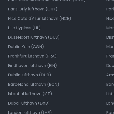
Paris Orly lufthavn (ORY)
Pari
Nice Côte d'Azur lufthavn (NCE)
Nic
Lille flyplass (LIL)
Mars
Düsseldorf lufthavn (DUS)
Dis
Dublin Köln (CGN)
Mün
Frankfurt lufthavn (FRA)
Fra
Eindhoven lufthavn (EIN)
Dubl
Dublin lufthavn (DUB)
Ams
Barcelona lufthavn (BCN)
Bar
Istanbul lufthavn (IST)
Lis
Dubai lufthavn (DXB)
Lon
London lufthavn (LHR)
Roma