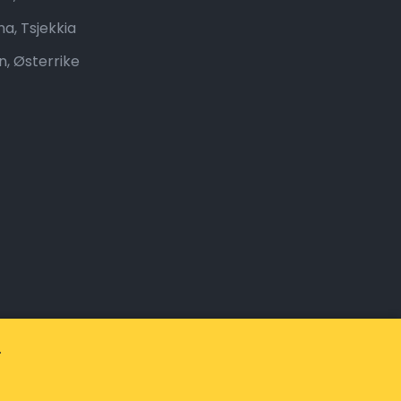
ha, Tsjekkia
n, Østerrike
.