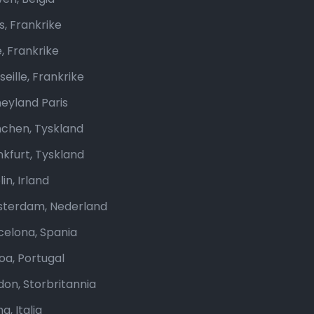
s, Frankrike
e, Frankrike
eille, Frankrike
neyland Paris
chen, Tyskland
nkfurt, Tyskland
in, Irland
terdam, Nederland
celona, Spania
boa, Portugal
don, Storbritannia
, Italia