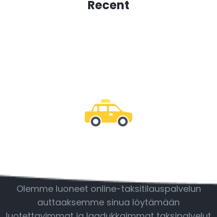
Recent
Ole mukana
Olemme luoneet online-taksitilauspalvelun
auttaaksemme sinua löytämään
luotettavimmat ja laadukkaimmat taksipalvelut