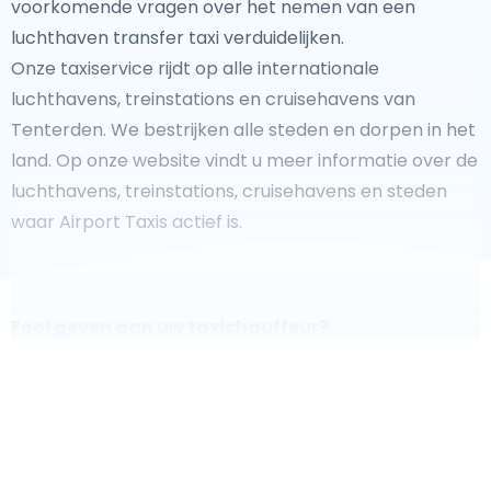
voorkomende vragen over het nemen van een
luchthaven transfer taxi verduidelijken.
Onze taxiservice rijdt op alle internationale
luchthavens, treinstations en cruisehavens van
Tenterden. We bestrijken alle steden en dorpen in het
land. Op onze website vindt u meer informatie over de
luchthavens, treinstations, cruisehavens en steden
waar Airport Taxis actief is.
Fooi geven aan uw taxichauffeur?
We doen ons best om uw reis zo veilig, comfortabel en
snel mogelijk te laten verlopen. Voldoet ons aanbod