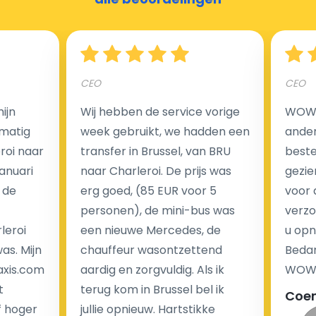
Hoeveel kost een luchthaven taxi transfer?
CEO
CEO
Een van de meest aantrekkelijke voordelen van
ijn
Wij hebben de service vorige
WOW I
luchthaventaxi's is een vast tarief voor uw rit. In
matig
week gebruikt, we hadden een
ander
tegenstelling tot traditionele taxi's met taxameter
eroi naar
transfer in Brussel, van BRU
beste 
brengen wij u geen extra kosten in rekening voor de
Januari
naar Charleroi. De prijs was
gezie
nachtrit.
 de
erg goed, (85 EUR voor 5
voor 
We hebben geen ophaaltarief of extra kosten voor
personen), de mini-bus was
verzo
wachttijd als uw vlucht vertraging heeft.
leroi
een nieuwe Mercedes, de
u opn
as. Mijn
chauffeur wasontzettend
Bedan
Kijk op onze website voor meer informatie over uw
axis.com
aardig en zorgvuldig. Als ik
WOW-
transferkosten. Ons boekingsformulier bevat alle
t
terug kom in Brussel bel ik
Coe
mogelijke extra's die u kunt kiezen en de prijs die u
f hoger
jullie opnieuw. Hartstikke