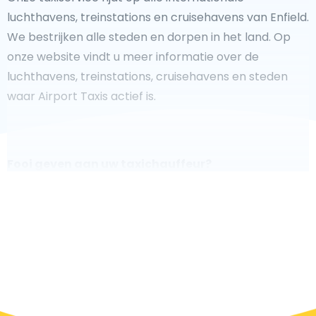
luchthavens, treinstations en cruisehavens van Enfield.
We bestrijken alle steden en dorpen in het land. Op
onze website vindt u meer informatie over de
luchthavens, treinstations, cruisehavens en steden
waar Airport Taxis actief is.
Fooi geven aan uw taxichauffeur?
We doen ons best om uw reis zo veilig, comfortabel en
snel mogelijk te laten verlopen. Voldoet ons aanbod
aan uw verwachtingen, of overtreft het ze zelfs? Wilt u
uw chauffeur laten zien dat hij/zij uw rit zo aangenaam
mogelijk heeft gemaakt, dan bent u van harte welkom