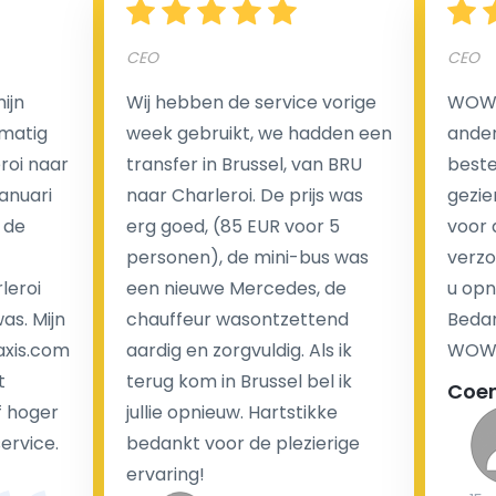
CEO
CEO
Een van de meest aantrekkelijke voordelen van
ijn
Wij hebben de service vorige
WOW I
luchthaventaxi's is een vast tarief voor uw rit. In
matig
week gebruikt, we hadden een
ander
tegenstelling tot traditionele taxi's met taxameter
eroi naar
transfer in Brussel, van BRU
beste 
brengen wij u geen extra kosten in rekening voor de
Januari
naar Charleroi. De prijs was
gezie
nachtrit.
 de
erg goed, (85 EUR voor 5
voor 
We hebben geen ophaaltarief of extra kosten voor
personen), de mini-bus was
verzo
wachttijd als uw vlucht vertraging heeft.
leroi
een nieuwe Mercedes, de
u opn
as. Mijn
chauffeur wasontzettend
Bedan
Kijk op onze website voor meer informatie over uw
axis.com
aardig en zorgvuldig. Als ik
WOW-
transferkosten. Ons boekingsformulier bevat alle
t
terug kom in Brussel bel ik
Coe
mogelijke extra's die u kunt kiezen en de prijs die u
f hoger
jullie opnieuw. Hartstikke
krijgt is transparant voor een passagier en een
service.
bedankt voor de plezierige
chauffeur.
ervaring!