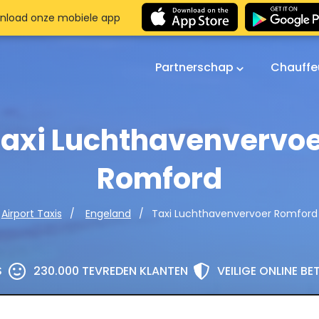
nload onze mobiele app
Partnerschap
Chauffe
axi Luchthavenvervo
Romford
Taxi Luchthavenvervoer Romford
Airport Taxis
Engeland
S
230.000 TEVREDEN KLANTEN
VEILIGE ONLINE B