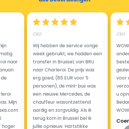
Hoeveel kost een luchthaven taxi transfer?
CEO
CEO
Een van de meest aantrekkelijke voordelen van
ijn
Wij hebben de service vorige
WOW I
luchthaventaxi's is een vast tarief voor uw rit. In
matig
week gebruikt, we hadden een
ander
tegenstelling tot traditionele taxi's met taxameter
eroi naar
transfer in Brussel, van BRU
beste 
brengen wij u geen extra kosten in rekening voor de
Januari
naar Charleroi. De prijs was
gezie
nachtrit.
 de
erg goed, (85 EUR voor 5
voor 
We hebben geen ophaaltarief of extra kosten voor
personen), de mini-bus was
verzo
wachttijd als uw vlucht vertraging heeft.
leroi
een nieuwe Mercedes, de
u opn
as. Mijn
chauffeur wasontzettend
Bedan
Kijk op onze website voor meer informatie over uw
axis.com
aardig en zorgvuldig. Als ik
WOW-
transferkosten. Ons boekingsformulier bevat alle
t
terug kom in Brussel bel ik
Coe
mogelijke extra's die u kunt kiezen en de prijs die u
f hoger
jullie opnieuw. Hartstikke