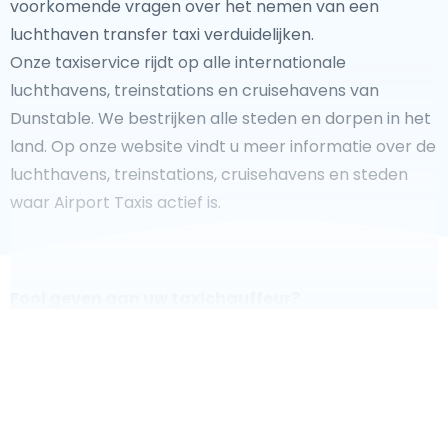
voorkomende vragen over het nemen van een
luchthaven transfer taxi verduidelijken.
Onze taxiservice rijdt op alle internationale
luchthavens, treinstations en cruisehavens van
Dunstable. We bestrijken alle steden en dorpen in het
land. Op onze website vindt u meer informatie over de
luchthavens, treinstations, cruisehavens en steden
waar Airport Taxis actief is.
Fooi geven aan uw taxichauffeur?
We doen ons best om uw reis zo veilig, comfortabel en
snel mogelijk te laten verlopen. Voldoet ons aanbod