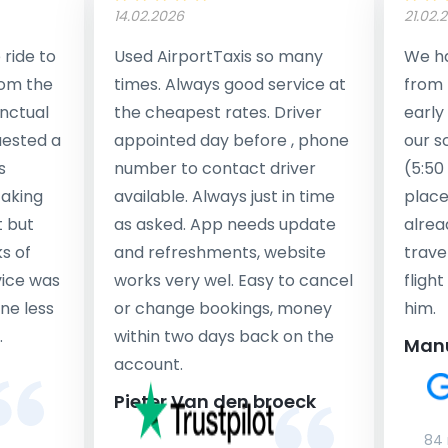
14.02.2026
21.02.
ride to
Used AirportTaxis so many
We ha
rom the
times. Always good service at
from 
nctual
the cheapest rates. Driver
early
uested a
appointed day before , phone
our s
s
number to contact driver
(5:50
taking
available. Always just in time
place
t but
as asked. App needs update
alrea
s of
and refreshments, website
travel
rvice was
works very wel. Easy to cancel
fligh
ne less
or change bookings, money
him.
.
within two days back on the
Man
account.
Pieter Van den broeck
84 