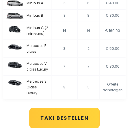
Minibus A
6
6
€ 40.00
Minibus B
8
8
€ 80.00
Minibus C (2
14
14
€ 160.00
minivans)
Mercedes E
3
2
€ 50.00
class
Mercedes V
7
7
€ 80.00
class Luxury
Mercedes S
Offerte
Class
3
3
aanvragen
Luxury
TAXI BESTELLEN