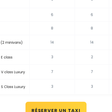
6
6
8
8
14
14
 (2 minivans)
3
2
E class
7
7
V class Luxury
3
3
S Class Luxury
RÉSERVER UN TAXI