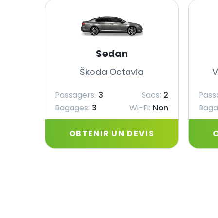
Sedan
Škoda Octavia
V
Passagers:
3
Sacs:
2
Pass
Bagages:
3
Wi-Fi:
Non
Baga
OBTENIR UN DEVIS
O