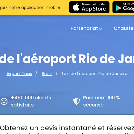
gez notre application mobile
Partenariat
Chauffe
de l'aéroport Rio de J
Taxi de l'aéroport Rio de Janeiro
Airport Taxis
Brésil
+450 000 clients
Paiement 100 %
satisfaits
sécurisé
Obtenez un devis instantané et réserve