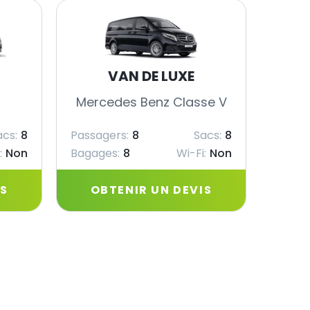
VAN DE LUXE
Mercedes Benz Classe V
Merc
acs:
8
Passagers:
8
Sacs:
8
Passag
:
Non
Bagages:
8
Wi-Fi:
Non
Bagag
IS
OBTENIR UN DEVIS
OB