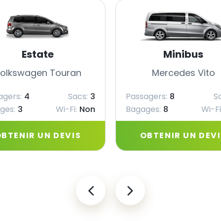
Estate
Minibus
olkswagen Touran
Mercedes Vito
agers:
4
Sacs:
3
Passagers:
8
S
ges:
3
Wi-Fi:
Non
Bagages:
8
Wi-Fi
BTENIR UN DEVIS
OBTENIR UN DEV