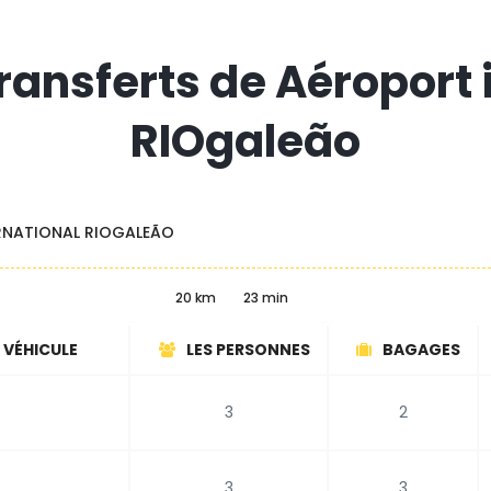
transferts de Aéroport 
RIOgaleão
RNATIONAL RIOGALEÃO
20 km
23 min
 VÉHICULE
LES PERSONNES
BAGAGES
3
2
3
3