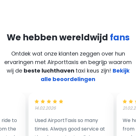
We hebben wereldwijd
fans
Ontdek wat onze klanten zeggen over hun
ervaringen met Airporttaxis
en begrijp waarom
wij de
beste luchthaven
taxi keus zijn!
Bekijk
alle beoordelingen
14.02.2026
21.02.
ride to
Used AirportTaxis so many
We ha
rom the
times. Always good service at
from 