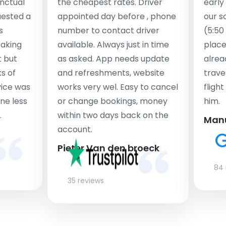
nctual
the cheapest rates. Driver
early
uested a
appointed day before , phone
our s
s
number to contact driver
(5:50
taking
available. Always just in time
place
t but
as asked. App needs update
alrea
s of
and refreshments, website
travel
rvice was
works very wel. Easy to cancel
fligh
ne less
or change bookings, money
him.
.
within two days back on the
Man
account.
Pieter Van den broeck
84 
35 reviews