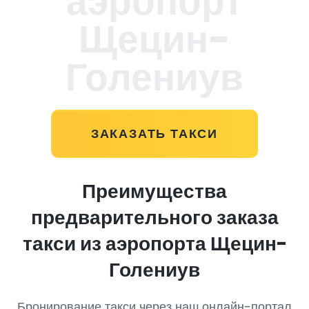
аэропорт
Щецин-
Голениув
ЗАКАЗАТЬ ТАКСИ
Преимущества
предварительного заказа
такси из аэропорта Щецин-
Голениув
Бронирование такси через наш онлайн-портал