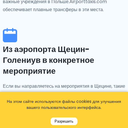
важные учреждения в Польше.Airporttaxis.com
обеспечивает плавные трансферы в эти места.
Из аэропорта Щецин-
Голениув в конкретное
мероприятие
Если вы направляетесь на мероприятия в Щецине, такие
как концерты Филармонии Щецина, Морской фестиваль
На этом сайте используются файлы cookies для улучшения
или другие культурные и спортивные мероприятия,
вашего пользовательского интерфейса.
Airporttaxis.com предоставляет удобные трансферы из
аэропорта Щецин-Голениув в выбранное вами место.
Разрешить