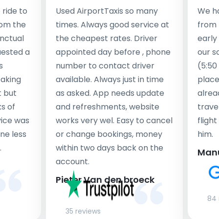
ride to
Used AirportTaxis so many
We ha
rom the
times. Always good service at
from 
nctual
the cheapest rates. Driver
early
uested a
appointed day before , phone
our s
s
number to contact driver
(5:50
taking
available. Always just in time
place
t but
as asked. App needs update
alrea
s of
and refreshments, website
travel
rvice was
works very wel. Easy to cancel
fligh
ne less
or change bookings, money
him.
.
within two days back on the
Man
account.
Pieter Van den broeck
84 
35 reviews